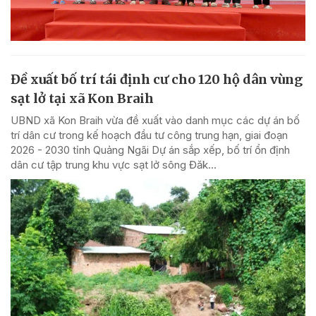
Đề xuất bố trí tái định cư cho 120 hộ dân vùng
sạt lở tại xã Kon Braih
UBND xã Kon Braih vừa đề xuất vào danh mục các dự án bố
trí dân cư trong kế hoạch đầu tư công trung hạn, giai đoạn
2026 - 2030 tỉnh Quảng Ngãi Dự án sắp xếp, bố trí ổn định
dân cư tập trung khu vực sạt lở sông Đăk...