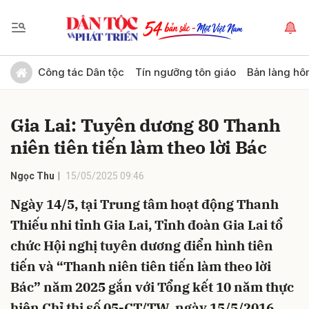
Gửi bình luận
Công tác Dân tộc
Tín ngưỡng tôn giáo
Bản làng hô
Gia Lai: Tuyên dương 80 Thanh
niên tiên tiến làm theo lời Bác
Ngọc Thu
15/05/2025 09:46
Ngày 14/5, tại Trung tâm hoạt động Thanh
Hủy
Gửi
Thiếu nhi tỉnh Gia Lai, Tỉnh đoàn Gia Lai tổ
chức Hội nghị tuyên dương điển hình tiên
tiến và “Thanh niên tiên tiến làm theo lời
Bác” năm 2025 gắn với Tổng kết 10 năm thực
hiện Chỉ thị số 05-CT/TW, ngày 15/5/2016