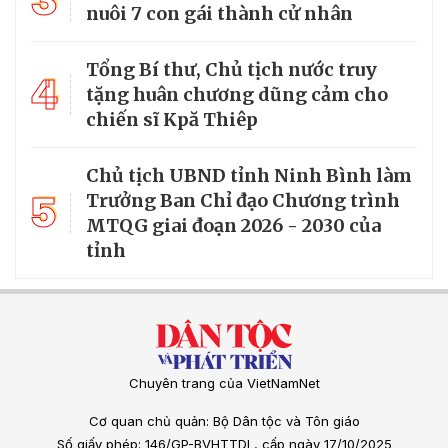
3
nuôi 7 con gái thành cử nhân
Tổng Bí thư, Chủ tịch nước truy
4
tặng huân chương dũng cảm cho
chiến sĩ Kpă Thiêp
Chủ tịch UBND tỉnh Ninh Bình làm
5
Trưởng Ban Chỉ đạo Chương trình
MTQG giai đoạn 2026 - 2030 của
tỉnh
Chuyên trang của VietNamNet
Cơ quan chủ quản: Bộ Dân tộc và Tôn giáo
Số giấy phép: 146/GP-BVHTTDL, cấp ngày 17/10/2025