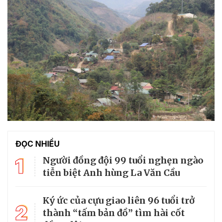
ĐỌC NHIỀU
1
Người đồng đội 99 tuổi nghẹn ngào
tiễn biệt Anh hùng La Văn Cầu
Ký ức của cựu giao liên 96 tuổi trở
2
thành “tấm bản đồ” tìm hài cốt