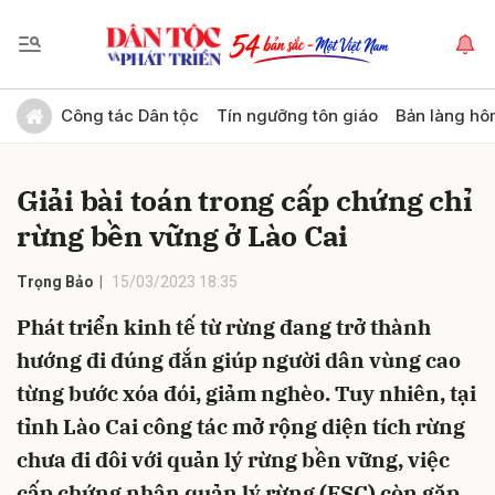
Gửi bình luận
Công tác Dân tộc
Tín ngưỡng tôn giáo
Bản làng hô
Giải bài toán trong cấp chứng chỉ
rừng bền vững ở Lào Cai
Trọng Bảo
15/03/2023 18:35
Phát triển kinh tế từ rừng đang trở thành
Hủy
Gửi
hướng đi đúng đắn giúp người dân vùng cao
từng bước xóa đói, giảm nghèo. Tuy nhiên, tại
tỉnh Lào Cai công tác mở rộng diện tích rừng
chưa đi đôi với quản lý rừng bền vững, việc
cấp chứng nhận quản lý rừng (FSC) còn gặp