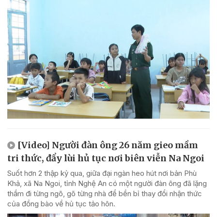
[Video] Người đàn ông 26 năm gieo mầm
tri thức, đẩy lùi hủ tục nơi biên viễn Na Ngoi
Suốt hơn 2 thập kỷ qua, giữa đại ngàn heo hút nơi bản Phù
Khả, xã Na Ngoi, tỉnh Nghệ An có một người đàn ông đã lặng
thầm đi từng ngõ, gõ từng nhà để bền bỉ thay đổi nhận thức
của đồng bào về hủ tục tảo hôn.