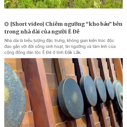
[Short video] Chiêm ngưỡng “kho báu” bên
trong nhà dài của người Ê Đê
Nhà dài là biểu tượng đặc trưng, không gian kiến trúc độc
đáo gắn với đời sống sinh hoạt, tín ngưỡng và tâm linh của
cộng đồng dân tộc Ê Đê ở tỉnh Đắk Lắk.