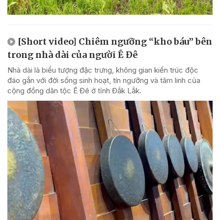
[Short video] Chiêm ngưỡng “kho báu” bên
trong nhà dài của người Ê Đê
Nhà dài là biểu tượng đặc trưng, không gian kiến trúc độc
đáo gắn với đời sống sinh hoạt, tín ngưỡng và tâm linh của
cộng đồng dân tộc Ê Đê ở tỉnh Đắk Lắk.