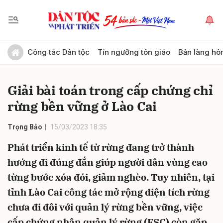
Gửi bình luận
Công tác Dân tộc
Tín ngưỡng tôn giáo
Bản làng hô
Giải bài toán trong cấp chứng chỉ
rừng bền vững ở Lào Cai
Trọng Bảo
15/03/2023 18:35
Phát triển kinh tế từ rừng đang trở thành
Hủy
Gửi
hướng đi đúng đắn giúp người dân vùng cao
từng bước xóa đói, giảm nghèo. Tuy nhiên, tại
tỉnh Lào Cai công tác mở rộng diện tích rừng
chưa đi đôi với quản lý rừng bền vững, việc
cấp chứng nhận quản lý rừng (FSC) còn gặp