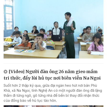
[Video] Người đàn ông 26 năm gieo mầm
tri thức, đẩy lùi hủ tục nơi biên viễn Na Ngoi
Suốt hơn 2 thập kỷ qua, giữa đại ngàn heo hút nơi bản Phù
Khả, xã Na Ngoi, tỉnh Nghệ An có một người đàn ông đã lặng
thầm đi từng ngõ, gõ từng nhà để bền bỉ thay đổi nhận thức
của đồng bào về hủ tục tảo hôn.