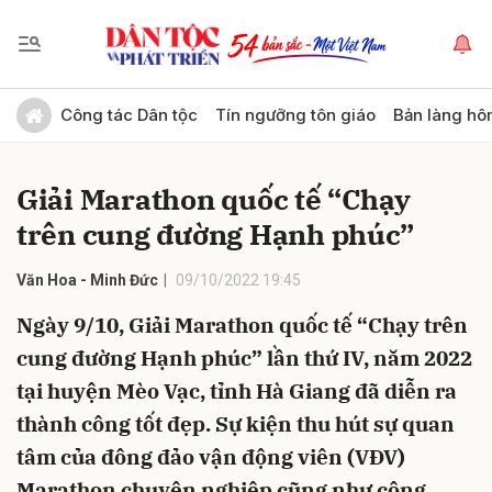
Gửi bình luận
Công tác Dân tộc
Tín ngưỡng tôn giáo
Bản làng hô
Giải Marathon quốc tế “Chạy
trên cung đường Hạnh phúc”
Văn Hoa - Minh Đức
09/10/2022 19:45
Ngày 9/10, Giải Marathon quốc tế “Chạy trên
Hủy
Gửi
cung đường Hạnh phúc” lần thứ IV, năm 2022
tại huyện Mèo Vạc, tỉnh Hà Giang đã diễn ra
thành công tốt đẹp. Sự kiện thu hút sự quan
tâm của đông đảo vận động viên (VĐV)
Marathon chuyên nghiệp cũng như cộng