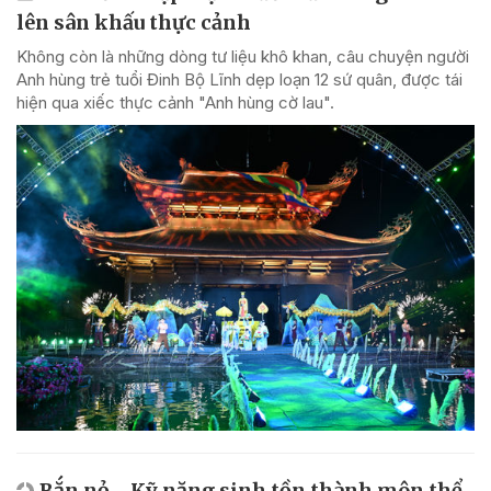
lên sân khấu thực cảnh
Không còn là những dòng tư liệu khô khan, câu chuyện người
Anh hùng trẻ tuổi Đinh Bộ Lĩnh dẹp loạn 12 sứ quân, được tái
hiện qua xiếc thực cảnh "Anh hùng cờ lau".
Bắn nỏ - Kỹ năng sinh tồn thành môn thể