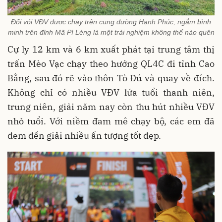
Đối với VĐV được chạy trên cung đường Hạnh Phúc, ngắm bình
minh trên đỉnh Mã Pì Lèng là một trải nghiệm không thể nào quên
Cự ly 12 km và 6 km xuất phát tại trung tâm thị
trấn Mèo Vạc chạy theo hướng QL4C đi tỉnh Cao
Bằng, sau đó rẽ vào thôn Tò Đú và quay về đích.
Không chỉ có nhiều VĐV lứa tuổi thanh niên,
trung niên, giải năm nay còn thu hút nhiều VĐV
nhỏ tuổi. Với niềm đam mê chạy bộ, các em đã
đem đến giải nhiều ấn tượng tốt đẹp.