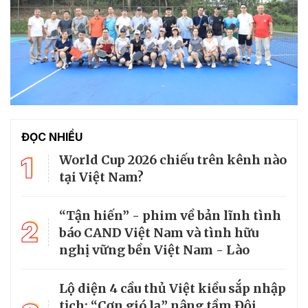
ĐỌC NHIỀU
1
World Cup 2026 chiếu trên kênh nào
tại Việt Nam?
“Tận hiến” - phim về bản lĩnh tình
2
báo CAND Việt Nam và tình hữu
nghị vững bền Việt Nam - Lào
Lộ diện 4 cầu thủ Việt kiều sắp nhập
tịch: “Cơn gió lạ” nâng tầm Đội