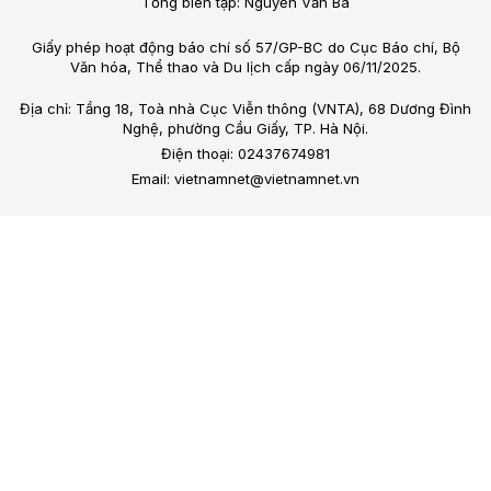
Tổng biên tập: Nguyễn Văn Bá
Giấy phép hoạt động báo chí số 57/GP-BC do Cục Báo chí, Bộ
Văn hóa, Thể thao và Du lịch cấp ngày 06/11/2025.
Địa chỉ: Tầng 18, Toà nhà Cục Viễn thông (VNTA), 68 Dương Đình
Nghệ, phường Cầu Giấy, TP. Hà Nội.
Điện thoại: 02437674981
Email: vietnamnet@vietnamnet.vn