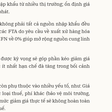
p khẩu từ nhiều thị trường; ổn định giá
phát.
y không phải tất cả nguồn nhập khẩu đều
các FTA do yêu cầu về xuất xứ hàng hóa
ế MFN về 0% giúp mở rộng nguồn cung linh
 được kỳ vọng sẽ góp phần kéo giảm giá
 ít nhất hạn chế đà tăng trong bối cảnh
 còn phụ thuộc vào nhiều yếu tố, như: Giá
ác loại thuế, phí khác (bảo vệ môi trường,
, mức giảm giá thực tế sẽ không hoàn toàn
uế.