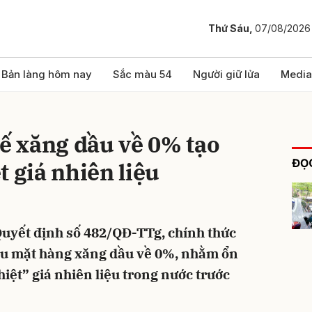
Thứ Sáu,
07/08/2026
bình luận
Bản làng hôm nay
Sắc màu 54
Người giữ lửa
Media
 xăng dầu về 0% tạo
ĐỌC
t giá nhiên liệu
uyết định số 482/QĐ-TTg, chính thức
Hủy
G
ều mặt hàng xăng dầu về 0%, nhằm ổn
iệt” giá nhiên liệu trong nước trước