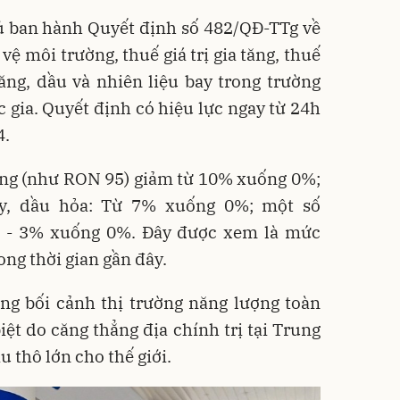
ủ ban hành Quyết định số 482/QĐ-TTg về
ệ môi trường, thuế giá trị gia tăng, thuế
xăng, dầu và nhiên liệu bay trong trường
ốc gia. Quyết định có hiệu lực ngay từ 24h
4.
ăng (như RON 95) giảm từ 10% xuống 0%;
bay, dầu hỏa: Từ 7% xuống 0%; một số
2 - 3% xuống 0%. Đây được xem là mức
ng thời gian gần đây.
ong bối cảnh thị trường năng lượng toàn
ệt do căng thẳng địa chính trị tại Trung
 thô lớn cho thế giới.