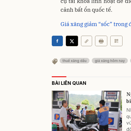
cụ tài khóa linh hoạt để đ
cảnh bất ổn quốc tế.
Giá xăng giảm “sốc” trong
thuế xăng dầu
giá xăng hôm nay
BÀI LIÊN QUAN
N
b
Nh
qu
v
đ