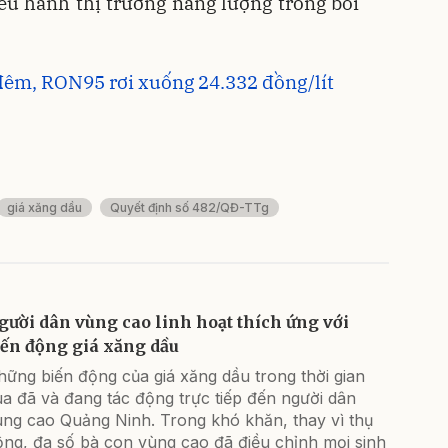
iều hành thị trường năng lượng trong bối
 đêm, RON95 rơi xuống 24.332 đồng/lít
giá xăng dầu
Quyết định số 482/QĐ-TTg
gười dân vùng cao linh hoạt thích ứng với
iến động giá xăng dầu
ững biến động của giá xăng dầu trong thời gian
a đã và đang tác động trực tiếp đến người dân
ùng cao Quảng Ninh. Trong khó khăn, thay vì thụ
ộng, đa số bà con vùng cao đã điều chỉnh mọi sinh