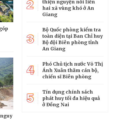
2
thiện nguyện nối liền
hai xã vùng khó ở An
Giang
 góp
Bộ Quốc phòng kiểm tra
3
toàn diện tại Ban Chỉ huy
Bộ đội Biên phòng tỉnh
An Giang
Phó Chủ tịch nước Võ Thị
4
Ánh Xuân thăm cán bộ,
chiến sĩ Biên phòng
Tín dụng chính sách
5
phát huy tối đa hiệu quả
ở Đồng Nai
 nguy