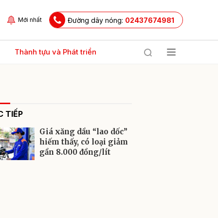
Đường dây nóng:
02437674981
Mới nhất
Thành tựu và Phát triển
 TIẾP
Giá xăng dầu “lao dốc”
hiếm thấy, có loại giảm
gần 8.000 đồng/lít
ửi