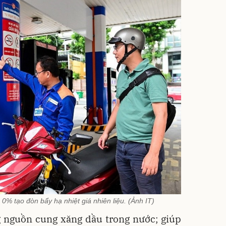
% tạo đòn bẩy hạ nhiệt giá nhiên liệu. (Ảnh IT)
 nguồn cung xăng dầu trong nước; giúp