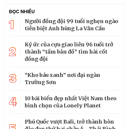
ĐỌC NHIỀU
1
Người đồng đội 99 tuổi nghẹn ngào
tiễn biệt Anh hùng La Văn Cầu
Ký ức của cựu giao liên 96 tuổi trở
2
thành “tấm bản đồ” tìm hài cốt
đồng đội
3
“Kho báu xanh” nơi đại ngàn
Trường Sơn
4
10 bãi biển đẹp nhất Việt Nam theo
bình chọn của Lonely Planet
Phú Quốc vượt Bali, trở thành hòn
5
đảo đẹp thứ hai châu Á - Thái Bình