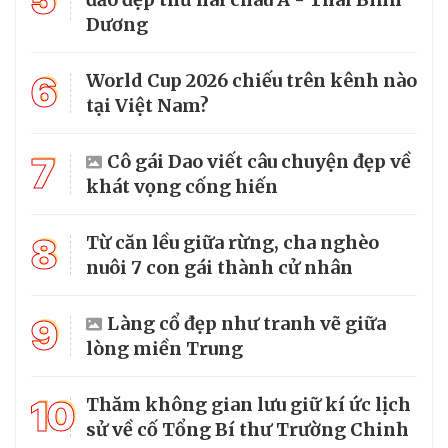
Dương
6
World Cup 2026 chiếu trên kênh nào
tại Việt Nam?
7
Cô gái Dao viết câu chuyện đẹp về
khát vọng cống hiến
8
Từ căn lều giữa rừng, cha nghèo
nuôi 7 con gái thành cử nhân
9
Làng cổ đẹp như tranh vẽ giữa
lòng miền Trung
10
Thăm không gian lưu giữ kí ức lịch
sử về cố Tổng Bí thư Trường Chinh