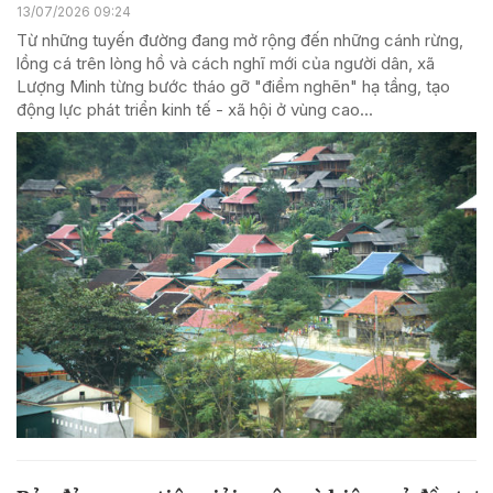
13/07/2026 09:24
Từ những tuyến đường đang mở rộng đến những cánh rừng,
lồng cá trên lòng hồ và cách nghĩ mới của người dân, xã
Lượng Minh từng bước tháo gỡ "điểm nghẽn" hạ tầng, tạo
động lực phát triển kinh tế - xã hội ở vùng cao...