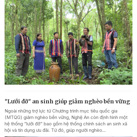
"Lưới đỡ" an sinh giúp giảm nghèo bền vững
Ngoài những trợ lực từ Chương trình mục tiêu quốc gia
(MTQG) giảm nghèo bền vững, Nghệ An còn định hình một
hệ thống “lưới đỡ” bao gồm hệ thống chính sách an sinh xã
hội và tín dụng ưu đãi. Từ đó, giúp người nghèo...