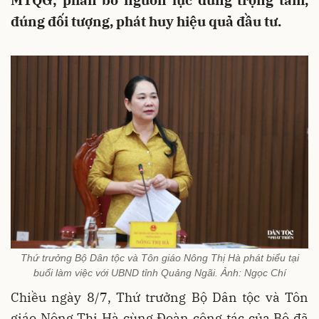
MTQG; phân bổ nguồn lực đúng trọng tâm,
đúng đối tượng, phát huy hiệu quả đầu tư.
Thứ trưởng Bộ Dân tộc và Tôn giáo Nông Thị Hà phát biểu tại
buổi làm việc với UBND tỉnh Quảng Ngãi. Ảnh: Ngọc Chí
Chiều ngày 8/7, Thứ trưởng Bộ Dân tộc và Tôn
giáo Nông Thị Hà cùng Đoàn công tác của Bộ đã