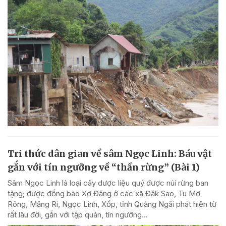
Tri thức dân gian về sâm Ngọc Linh: Báu vật
gắn với tín ngưỡng về “thần rừng” (Bài 1)
Sâm Ngọc Linh là loại cây dược liệu quý được núi rừng ban
tặng; được đồng bào Xơ Đăng ở các xã Đăk Sao, Tu Mơ
Rông, Măng Ri, Ngọc Linh, Xốp, tỉnh Quảng Ngãi phát hiện từ
rất lâu đời, gắn với tập quán, tín ngưỡng...