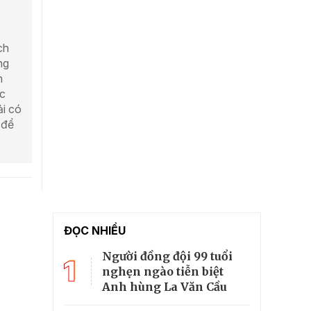
ch
ng
n
ộc
ải có
 để
ĐỌC NHIỀU
Người đồng đội 99 tuổi
1
nghẹn ngào tiễn biệt
Anh hùng La Văn Cầu