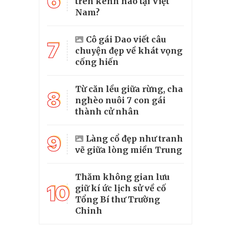
6
trên kênh nào tại Việt
Nam?
Cô gái Dao viết câu
7
chuyện đẹp về khát vọng
cống hiến
Từ căn lều giữa rừng, cha
8
nghèo nuôi 7 con gái
thành cử nhân
9
Làng cổ đẹp như tranh
vẽ giữa lòng miền Trung
Thăm không gian lưu
10
giữ kí ức lịch sử về cố
Tổng Bí thư Trường
Chinh