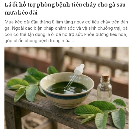
Lá ổi hỗ trợ phòng bệnh tiêu chảy cho gà sau
mưa kéo dài
Mưa kéo dài đầu tháng 8 làm tăng nguy cơ tiêu chảy trên đàn
gà. Ngoài các biện pháp chăm sóc và vệ sinh chuồng trại, bà
con có thể tận dụng lá ổi để hỗ trợ sức khỏe đường tiêu hóa,
góp phần phòng bệnh trong mùa...