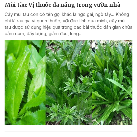
Mùi tàu: Vị thuốc đa năng trong vườn nhà
Cây mùi tàu còn có tên gọi khác là ngò gai, ngò tây… Không
chỉ là rau gia vị quen thuộc, với đặc tính của mình, cây mùi
tàu được sử dụng hiệu quả trong các bài thuốc dân gian chữa
cảm cúm, đầy bụng, giảm đau, long...