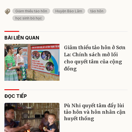
Giảm thiểu tảo hôn
Huyện Bảo Lâm
tảo hôn
học sinh bỏ học
BÀI LIÊN QUAN
Giảm thiểu tảo hôn ở Sơn
La: Chính sách mở lối
cho quyết tâm của cộng
đồng
ĐỌC TIẾP
Pù Nhi quyết tâm đẩy lùi
tảo hôn và hôn nhân cận
huyết thống