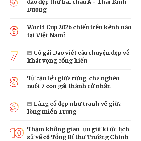
5
đảo đẹp thứ hai châu Á - Thái Bình
Dương
6
World Cup 2026 chiếu trên kênh nào
tại Việt Nam?
7
Cô gái Dao viết câu chuyện đẹp về
khát vọng cống hiến
8
Từ căn lều giữa rừng, cha nghèo
nuôi 7 con gái thành cử nhân
9
Làng cổ đẹp như tranh vẽ giữa
lòng miền Trung
10
Thăm không gian lưu giữ kí ức lịch
sử về cố Tổng Bí thư Trường Chinh