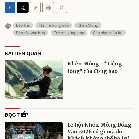
Lào Cai
Trại hè vùng cao
Khèn Mông
Bảo tồn văn hóa
Trẻ em vùng cao
Sân chơi mùa hè
BÀI LIÊN QUAN
Khèn Mông - "Tiếng
lòng" của đồng bào
ĐỌC TIẾP
Lễ hội Khèn Mông Đồng
Văn 2026 có gì mà du
khách không thể bỏ lỡ?