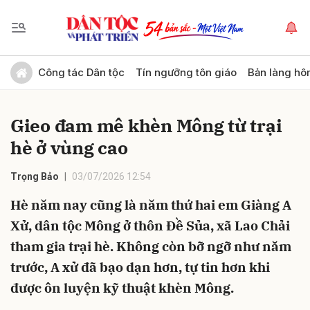
Gửi bình luận
Công tác Dân tộc
Tín ngưỡng tôn giáo
Bản làng hô
Gieo đam mê khèn Mông từ trại
hè ở vùng cao
Trọng Bảo
03/07/2026 12:54
Hè năm nay cũng là năm thứ hai em Giàng A
Hủy
Gửi
Xử, dân tộc Mông ở thôn Đề Sủa, xã Lao Chải
tham gia trại hè. Không còn bỡ ngỡ như năm
trước, A xử đã bạo dạn hơn, tự tin hơn khi
được ôn luyện kỹ thuật khèn Mông.