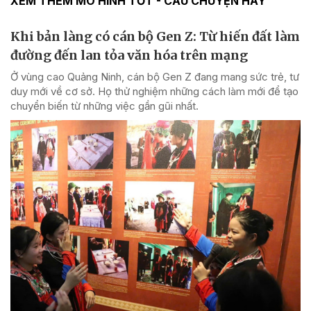
XEM THÊM MÔ HÌNH TỐT - CÂU CHUYỆN HAY
Khi bản làng có cán bộ Gen Z: Từ hiến đất làm
đường đến lan tỏa văn hóa trên mạng
Ở vùng cao Quảng Ninh, cán bộ Gen Z đang mang sức trẻ, tư
duy mới về cơ sở. Họ thử nghiệm những cách làm mới để tạo
chuyển biến từ những việc gần gũi nhất.