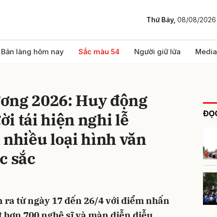
Thứ Bảy,
08/08/2026
bình luận
Bản làng hôm nay
Sắc màu 54
Người giữ lửa
Media
ơng 2026: Huy động
ĐỌC
i tái hiện nghi lễ
 nhiều loại hình văn
c sắc
Hủy
G
 ra từ ngày 17 đến 26/4 với điểm nhấn
t hơn 700 nghệ sĩ và màn diễn diễu