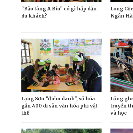
“Bảo tàng A Biu” có gì hấp dẫn
Long Cốc
du khách?
Ngân Hà,
Lạng Sơn "điểm danh", số hóa
Lồng ghé
gần 400 di sản văn hóa phi vật
truyền t
thể
và học