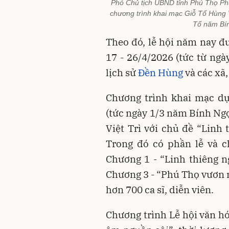
Phó Chủ tịch UBND tỉnh Phú Thọ Phùn
chương trình khai mạc Giỗ Tổ Hùng 
Tổ năm Bí
Theo đó, lễ hội năm nay đư
17 - 26/4/2026 (tức từ ngà
lịch sử
Đền Hùng
và các xã,
Chương trình khai mạc dự
(tức ngày 1/3 năm Bính Ng
Việt Trì với chủ đề “Linh
Trong đó có phần lễ và c
Chương 1 - “Linh thiêng n
Chương 3 - “Phú Thọ vươn m
hơn 700 ca sĩ, diễn viên.
Chương trình Lễ hội văn h