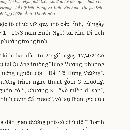
g Thị Kim Nga phát biểu chỉ đạo tại hội nghị chuẩn bị
Vương - Lễ hội Đền Hùng và Tuần văn hóa - Du lịch Đất
nh Ngọ 2026. Ảnh: Thanh Hòa
ợc tổ chức với quy mô cấp tỉnh, từ ngày
y 1 - 10/3 năm Bính Ngọ) tại Khu Di tích
 phường trong tỉnh.
 kiến bắt đầu từ 20 giờ ngày 17/4/2026
ọ) tại Quảng trường Hùng Vương, phường
 thiêng nguồn cội - Đất Tổ Hùng Vương”.
hương trình nghệ thuật gồm 3 chương:
guồn cội”, Chương 2 - “Về miền di sản”,
ình cùng đất nước”, với sự tham gia của
óa dân gian đường phố có chủ đề “Thanh