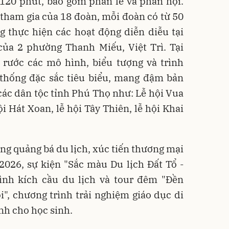
 120 phút, bao gồm phần lễ và phần hội.
 tham gia của 18 đoàn, mỗi đoàn có từ 50
g thực hiện các hoạt động diễn diễu tại
của 2 phường Thanh Miếu, Việt Trì. Tại
 rước các mô hình, biểu tượng và trình
 thống đặc sắc tiêu biểu, mang đậm bản
ác dân tộc tỉnh Phú Thọ như: Lễ hội Vua
i Hát Xoan, lễ hội Tây Thiên, lễ hội Khai
ộng quảng bá du lịch, xúc tiến thương mại
026, sự kiện "Sắc màu Du lịch Đất Tổ -
ình kích cầu du lịch và tour đêm "Đền
", chương trình trải nghiệm giáo dục di
nh cho học sinh.