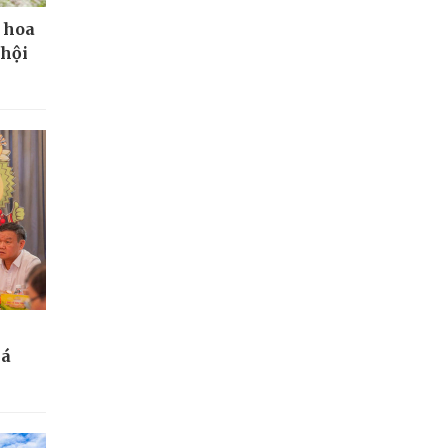
 hoa
 hội
bá