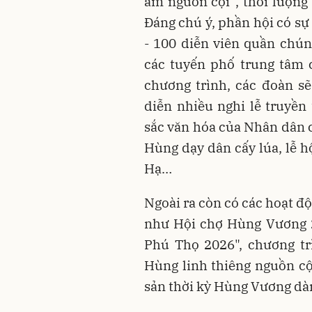
âm nguồn cội”, thời lượng
Đáng chú ý, phần hội có sự
- 100 diễn viên quần chún
các tuyến phố trung tâm 
chương trình, các đoàn sẽ
diễn nhiều nghi lễ truyền
sắc văn hóa của Nhân dân c
Hùng dạy dân cấy lúa, lễ hộ
Hạ…
Ngoài ra còn có các hoạt đ
như Hội chợ Hùng Vương 2
Phú Thọ 2026", chương tr
Hùng linh thiêng nguồn cội
sản thời kỳ Hùng Vương dà