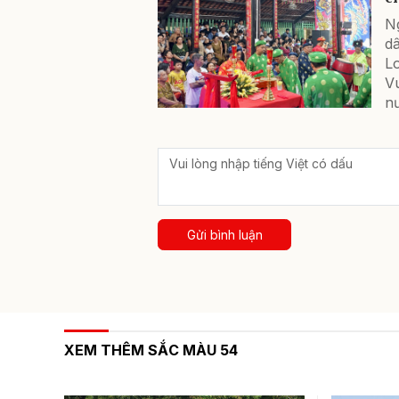
N
d
L
V
n
Gửi bình luận
XEM THÊM SẮC MÀU 54