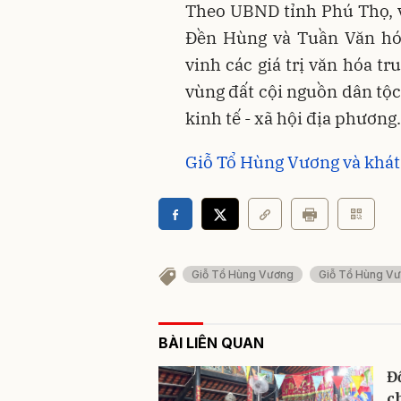
Theo UBND tỉnh Phú Thọ, 
Đền Hùng và Tuần Văn hó
vinh các giá trị văn hóa t
vùng đất cội nguồn dân tộc
kinh tế - xã hội địa phương.
Giỗ Tổ Hùng Vương và khát
Giỗ Tổ Hùng Vương
Giỗ Tổ Hùng Vư
BÀI LIÊN QUAN
Đ
c