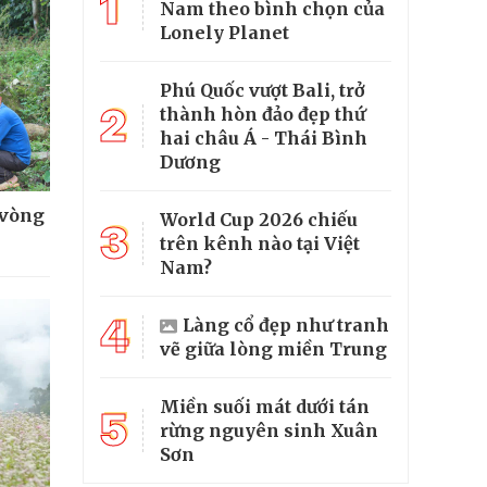
1
Nam theo bình chọn của
Lonely Planet
Phú Quốc vượt Bali, trở
2
thành hòn đảo đẹp thứ
hai châu Á - Thái Bình
Dương
 vòng
World Cup 2026 chiếu
3
trên kênh nào tại Việt
Nam?
4
Làng cổ đẹp như tranh
vẽ giữa lòng miền Trung
Miền suối mát dưới tán
5
rừng nguyên sinh Xuân
Sơn