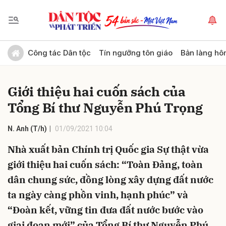
Gửi bình luận
Công tác Dân tộc
Tín ngưỡng tôn giáo
Bản làng hô
Giới thiệu hai cuốn sách của
Tổng Bí thư Nguyễn Phú Trọng
N. Anh (T/h)
01/09/2021 10:04
Nhà xuất bản Chính trị Quốc gia Sự thật vừa
Hủy
Gửi
giới thiệu hai cuốn sách: “Toàn Đảng, toàn
dân chung sức, đồng lòng xây dựng đất nước
ta ngày càng phồn vinh, hạnh phúc” và
“Đoàn kết, vững tin đưa đất nước bước vào
giai đoạn mới” của Tổng Bí thư Nguyễn Phú