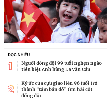
ĐỌC NHIỀU
1
Người đồng đội 99 tuổi nghẹn ngào
tiễn biệt Anh hùng La Văn Cầu
Ký ức của cựu giao liên 96 tuổi trở
2
thành “tấm bản đồ” tìm hài cốt
đồng đội
Từ căn lều giữa rừng, cha nghèo