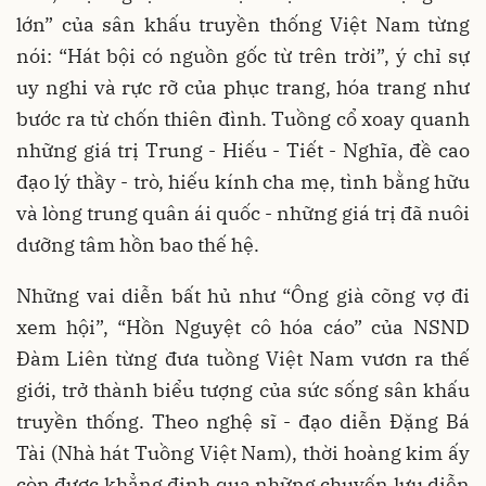
lớn” của sân khấu truyền thống Việt Nam từng
nói: “Hát bội có nguồn gốc từ trên trời”, ý chỉ sự
uy nghi và rực rỡ của phục trang, hóa trang như
bước ra từ chốn thiên đình. Tuồng cổ xoay quanh
những giá trị Trung - Hiếu - Tiết - Nghĩa, đề cao
đạo lý thầy - trò, hiếu kính cha mẹ, tình bằng hữu
và lòng trung quân ái quốc - những giá trị đã nuôi
dưỡng tâm hồn bao thế hệ.
Những vai diễn bất hủ như “Ông già cõng vợ đi
xem hội”, “Hồn Nguyệt cô hóa cáo” của NSND
Đàm Liên từng đưa tuồng Việt Nam vươn ra thế
giới, trở thành biểu tượng của sức sống sân khấu
truyền thống. Theo nghệ sĩ - đạo diễn Đặng Bá
Tài (Nhà hát Tuồng Việt Nam), thời hoàng kim ấy
còn được khẳng định qua những chuyến lưu diễn