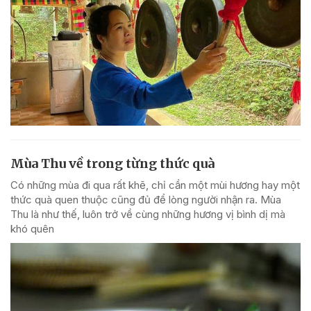
Mùa Thu về trong từng thức quà
Có những mùa đi qua rất khẽ, chỉ cần một mùi hương hay một
thức quà quen thuộc cũng đủ để lòng người nhận ra. Mùa
Thu là như thế, luôn trở về cùng những hương vị bình dị mà
khó quên