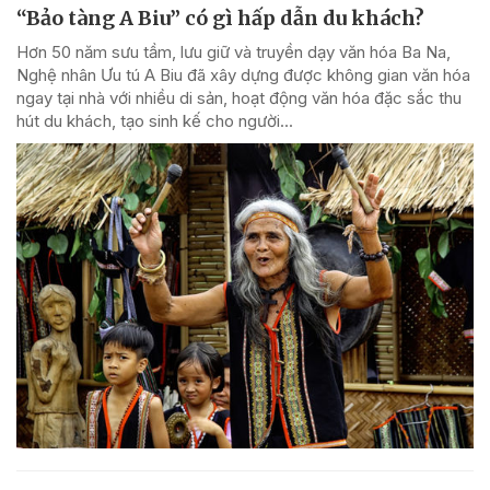
“Bảo tàng A Biu” có gì hấp dẫn du khách?
Hơn 50 năm sưu tầm, lưu giữ và truyền dạy văn hóa Ba Na,
Nghệ nhân Ưu tú A Biu đã xây dựng được không gian văn hóa
ngay tại nhà với nhiều di sản, hoạt động văn hóa đặc sắc thu
hút du khách, tạo sinh kế cho người...