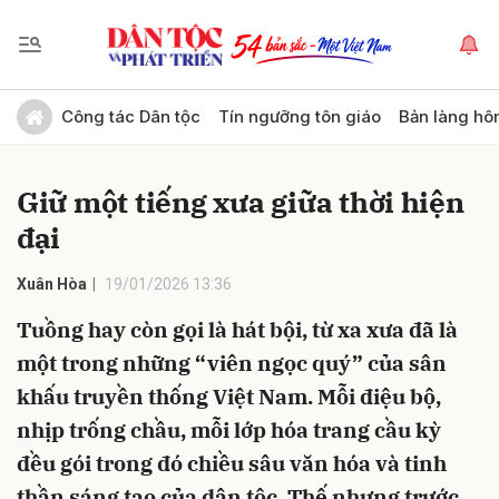
Gửi bình luận
Công tác Dân tộc
Tín ngưỡng tôn giáo
Bản làng hô
Giữ một tiếng xưa giữa thời hiện
đại
Xuân Hòa
19/01/2026 13:36
Tuồng hay còn gọi là hát bội, từ xa xưa đã là
Hủy
Gửi
một trong những “viên ngọc quý” của sân
khấu truyền thống Việt Nam. Mỗi điệu bộ,
nhịp trống chầu, mỗi lớp hóa trang cầu kỳ
đều gói trong đó chiều sâu văn hóa và tinh
thần sáng tạo của dân tộc. Thế nhưng trước