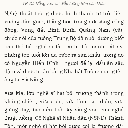
TP. Đà Nẵng vào vai diễn tuồng trên sân khấu
Nghệ thuật tuồng được hình thành từ trò diễn
xướng dân gian, thăng hoa trong đời sống cộng
đồng. Vùng đất Bình Định, Quảng Nam (cũ),
chiếc nôi của tuồng Trung Bộ đã nuôi dưỡng biết
bao thế hệ nghệ sĩ tài danh. Từ mảnh đất ấy,
những tên tuổi lớn đã bước ra sân khấu, trong đó
có Nguyễn Hiển Dĩnh - người để lại dấu ấn sâu
đậm và được tri ân bằng Nhà hát Tuồng mang tên
ông tại Đà Nẵng.
Xưa kia, lớp nghệ sĩ hát bội trưởng thành trong
kháng chiến, vừa diễn, vừa làm đạo diễn, vừa
giảng dạy, tạo nên thời kỳ vàng son của nghệ
thuật tuồng. Cố Nghệ sĩ Nhân dân (NSND) Thành
Tôn, một nghệ sĩ hát bội được coi là “tượng đài