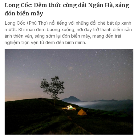
Long Cốc: Đêm thức cùng dải Ngân Hà, sáng
đón biển mây
Long Cốc (Phú Thọ) nổi tiếng với những đồi chè bát úp xanh
mướt. Khi màn đêm buông xuống, nơi đây trở thành điểm săn
ảnh thiên văn, sáng sớm lại đón biển mây, mang đến trải
nghiệm trọn vẹn từ đêm đến bình minh.