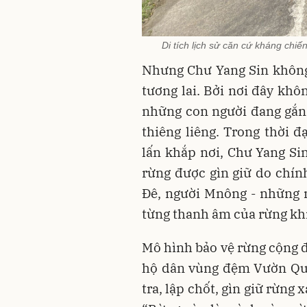
Di tích lịch sử căn cứ kháng chi
Nhưng Chư Yang Sin không c
tương lai. Bởi nơi đây khô
những con người đang gắn 
thiêng liêng. Trong thời đ
lấn khắp nơi, Chư Yang Si
rừng được gìn giữ do chín
Đê, người Mnông - những n
từng thanh âm của rừng khi
Mô hình bảo vệ rừng cộng 
hộ dân vùng đệm Vườn Quố
tra, lập chốt, gìn giữ rừng