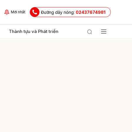
Đường dây nóng:
02437674981
Mới nhất
Thành tựu và Phát triển
ửi