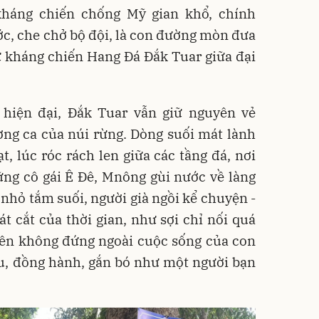
háng chiến chống Mỹ gian khổ, chính
ớc, che chở bộ đội, là con đường mòn đưa
ứ kháng chiến Hang Đá Đắk Tuar giữa đại
 hiện đại, Đắk Tuar vẫn giữ nguyên vẻ
ng ca của núi rừng. Dòng suối mát lành
t, lúc róc rách len giữa các tầng đá, nơi
ng cô gái Ê Đê, Mnông gùi nước về làng
ẻ nhỏ tắm suối, người già ngồi kể chuyện -
 cắt của thời gian, như sợi chỉ nối quá
hiên không đứng ngoài cuộc sống của con
ữu, đồng hành, gắn bó như một người bạn