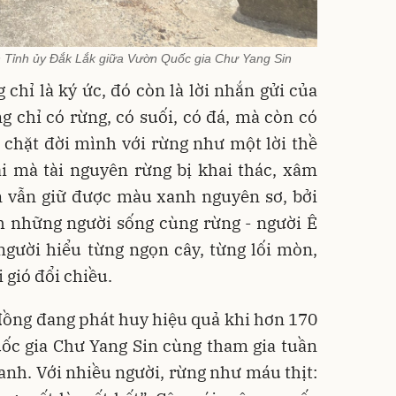
ến Tỉnh ủy Đắk Lắk giữa Vườn Quốc gia Chư Yang Sin
hỉ là ký ức, đó còn là lời nhắn gửi của
ng chỉ có rừng, có suối, có đá, mà còn có
chặt đời mình với rừng như một lời thề
ại mà tài nguyên rừng bị khai thác, xâm
n vẫn giữ được màu xanh nguyên sơ, bởi
h những người sống cùng rừng - người Ê
gười hiểu từng ngọn cây, từng lối mòn,
 gió đổi chiều.
đồng đang phát huy hiệu quả khi hơn 170
c gia Chư Yang Sin cùng tham gia tuần
 xanh. Với nhiều người, rừng như máu thịt: