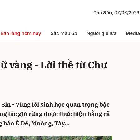
Thứ Sáu,
07/08/2026
bình luận
Bản làng hôm nay
Sắc màu 54
Người giữ lửa
Media
ữ vàng - Lời thề từ Chư
Sin - vùng lõi sinh học quan trọng bậc
Hủy
G
ng tác giữ rừng được thực hiện bằng cả
ồng bào Ê Đê, Mnông, Tày…