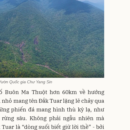
Vườn Quốc gia Chư Yang Sin
hố Buôn Ma Thuột hơn 60km về hướng
 nhỏ mang tên Đắk Tuar lặng lẽ chảy qua
hững phiến đá mang hình thù kỳ lạ, như
 rừng sâu. Không phải ngẫu nhiên mà
Tuar là “dòng suối biết giữ lời thề” - bởi