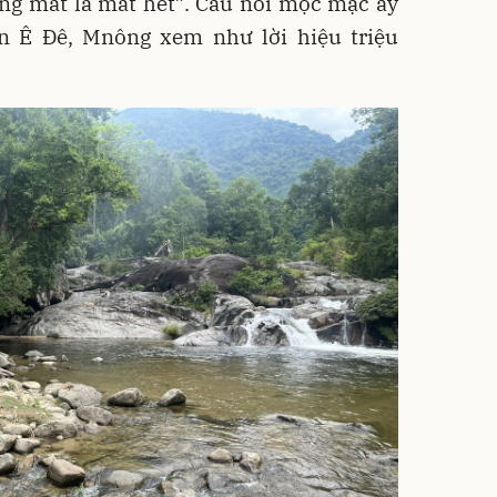
ng mất là mất hết”. Câu nói mộc mạc ấy
n Ê Đê, Mnông xem như lời hiệu triệu