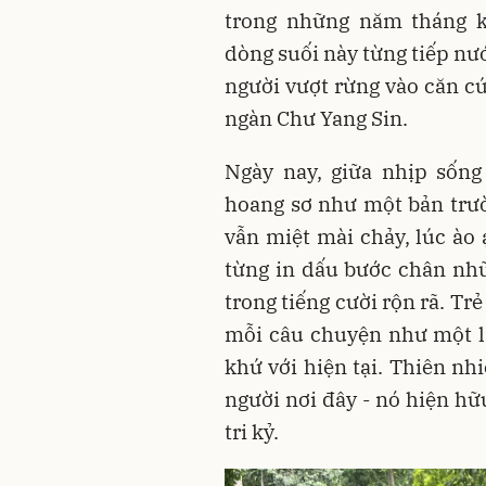
trong những năm tháng k
dòng suối này từng tiếp nư
người vượt rừng vào căn c
ngàn Chư Yang Sin.
Ngày nay, giữa nhịp sống
hoang sơ như một bản trườ
vẫn miệt mài chảy, lúc ào ạ
từng in dấu bước chân nhữ
trong tiếng cười rộn rã. Tr
mỗi câu chuyện như một lát
khứ với hiện tại. Thiên n
người nơi đây - nó hiện h
tri kỷ.