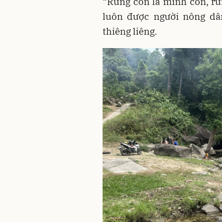
“Rừng còn là mình còn, rừ
luôn được người nông dâ
thiêng liêng.