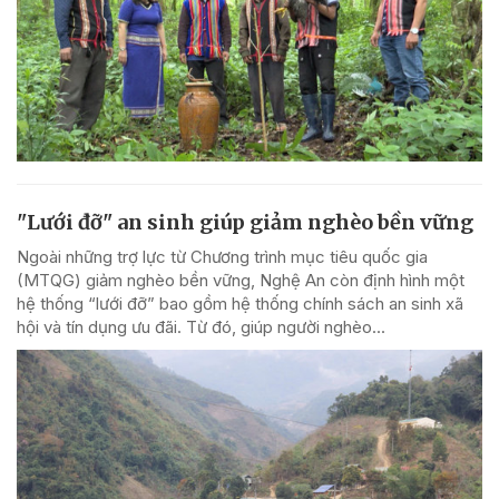
"Lưới đỡ" an sinh giúp giảm nghèo bền vững
Ngoài những trợ lực từ Chương trình mục tiêu quốc gia
(MTQG) giảm nghèo bền vững, Nghệ An còn định hình một
hệ thống “lưới đỡ” bao gồm hệ thống chính sách an sinh xã
hội và tín dụng ưu đãi. Từ đó, giúp người nghèo...