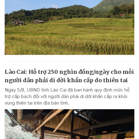
Lào Cai: Hỗ trợ 250 nghìn đồng/ngày cho mỗi
người dân phải di dời khẩn cấp do thiên tai
Ngày 5/8, UBND tỉnh Lào Cai đã ban hành quy định mức hỗ
trợ cấp bách đối với người dân phải di dời khẩn cấp ra khỏi
vùng thiên tai trên địa bàn tỉnh.