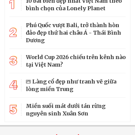
1
10 bãi biển đẹp nhất Việt Nam theo
bình chọn của Lonely Planet
Phú Quốc vượt Bali, trở thành hòn
2
đảo đẹp thứ hai châu Á - Thái Bình
Dương
3
World Cup 2026 chiếu trên kênh nào
tại Việt Nam?
4
Làng cổ đẹp như tranh vẽ giữa
lòng miền Trung
5
Miền suối mát dưới tán rừng
nguyên sinh Xuân Sơn