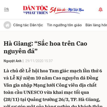
Gửi bình luận
Công tác Dân tộc
Tín ngưỡng tôn giáo
Bản làng hô
Hà Giang: “Sắc hoa trên Cao
nguyên đá”
Nguyệt Anh
29/11/2020 15:37
Là chủ đề Lễ hội hoa Tam giác mạch lần thứ 6
Hủy
Gửi
và Lễ Kỷ niệm 10 năm Cao nguyên đá Đồng
Văn gia nhập Mạng lưới Công viên địa chất
toàn cầu UNESCO vừa khai mạc tối qua
(28/11) tại Quảng trường 26/3, TP. Hà Giang,
với sự góp mặt của hàng nghìn du khách thập