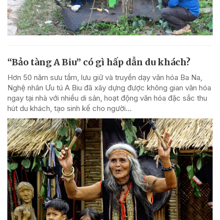
“Bảo tàng A Biu” có gì hấp dẫn du khách?
Hơn 50 năm sưu tầm, lưu giữ và truyền dạy văn hóa Ba Na,
Nghệ nhân Ưu tú A Biu đã xây dựng được không gian văn hóa
ngay tại nhà với nhiều di sản, hoạt động văn hóa đặc sắc thu
hút du khách, tạo sinh kế cho người...