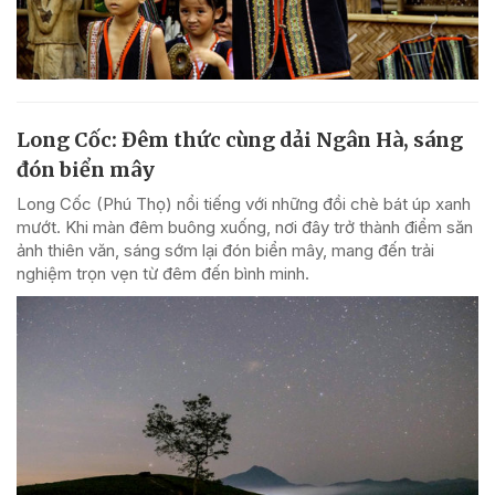
Long Cốc: Đêm thức cùng dải Ngân Hà, sáng
đón biển mây
Long Cốc (Phú Thọ) nổi tiếng với những đồi chè bát úp xanh
mướt. Khi màn đêm buông xuống, nơi đây trở thành điểm săn
ảnh thiên văn, sáng sớm lại đón biển mây, mang đến trải
nghiệm trọn vẹn từ đêm đến bình minh.