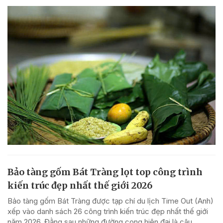
Bảo tàng gốm Bát Tràng lọt top công trình
kiến trúc đẹp nhất thế giới 2026
Bảo tàng gốm Bát Tràng được tạp chí du lịch Time Out (Anh)
xếp vào danh sách 26 công trình kiến trúc đẹp nhất thế giới
năm 2026. Đằng sau những đường cong hiện đại là câu