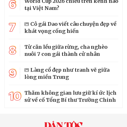
6
World Cup 2026 chiếu trên kênh nào
tại Việt Nam?
7
Cô gái Dao viết câu chuyện đẹp về
khát vọng cống hiến
8
Từ căn lều giữa rừng, cha nghèo
nuôi 7 con gái thành cử nhân
9
Làng cổ đẹp như tranh vẽ giữa
lòng miền Trung
10
Thăm không gian lưu giữ kí ức lịch
sử về cố Tổng Bí thư Trường Chinh