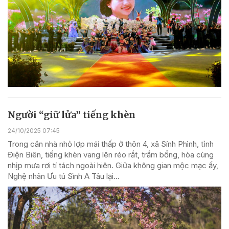
Người “giữ lửa” tiếng khèn
24/10/2025 07:45
Trong căn nhà nhỏ lợp mái thấp ở thôn 4, xã Sính Phình, tỉnh
Điện Biên, tiếng khèn vang lên réo rắt, trầm bổng, hòa cùng
nhịp mưa rơi tí tách ngoài hiên. Giữa không gian mộc mạc ấy,
Nghệ nhân Ưu tú Sình A Tâu lại...