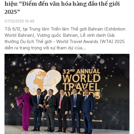
hiệu: “Điểm đến văn hóa hàng đầu thế giới
2025”
07/12/2025 10:49
Tối 6/12, tại Trung tâm Triển lãm Thế giới Bahrain (Exhibition
World Bahrain), Vương quốc Bahrain, Lễ vinh danh Giải
thưởng Du lịch Thế giới - World Travel Awards (WTA) 2025
diễn ra trang trọng với sự tham dự của...