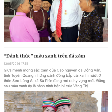
“Đánh thức” màu xanh trên đá xám
13/05/2026 17:51
Giữa mênh mông sắc xám của Cao nguyên đá Đồng Văn,
tỉnh Tuyên Quang, những cánh đồng bắp cải xanh mướt ở
thôn Séo Lủng A, xã Sà Phìn đang mở ra hy vọng mới. Đằng
sau màu xanh ấy là hành trình bền bỉ của Vàng Thị...