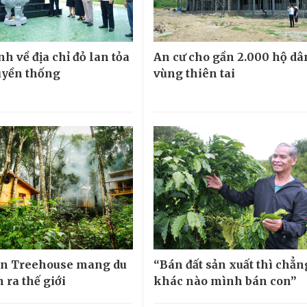
h về địa chỉ đỏ lan tỏa
An cư cho gần 2.000 hộ dâ
ruyền thống
vùng thiên tai
n Treehouse mang du
“Bán đất sản xuất thì chẳn
 ra thế giới
khác nào mình bán con”