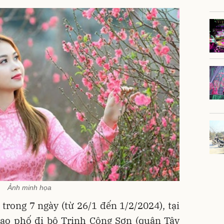
Ảnh minh họa
 trong 7 ngày (từ 26/1 đến 1/2/2024), tại
tạo phố đi bộ Trịnh Công Sơn (quận Tây