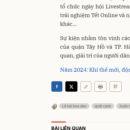
tổ chức ngày hội Livestrea
trải nghiệm Tết Online và 
khác...
Sự kiện nhằm tôn vinh các
của quận Tây Hồ và TP. H
quan, giải trí của người dâ
Năm 2024: Khí thế mới, độn
Lễ hội hoa đào
quất cảnh
Xuân 
BÀI LIÊN QUAN