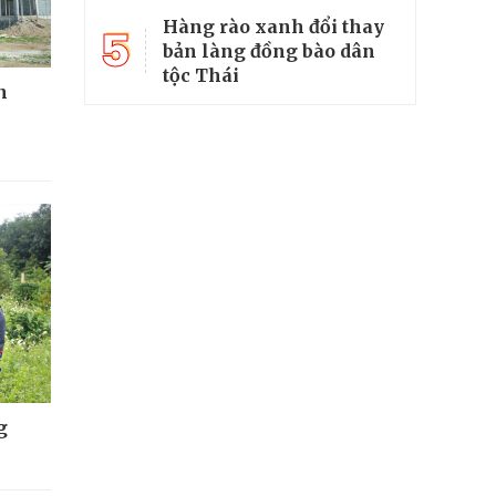
Hàng rào xanh đổi thay
5
bản làng đồng bào dân
tộc Thái
n
g