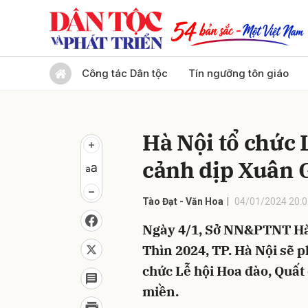
Gửi 
Công tác Dân tộc
Tín ngưỡng tôn giáo
Hà Nội tổ chức 
cảnh dịp Xuân 
Tào Đạt - Văn Hoa
04/01/2024 20:0
Ngày 4/1, Sở NN&PTNT Hà 
Thìn 2024, TP. Hà Nội sẽ p
chức Lễ hội Hoa đào, Quấ
miền.