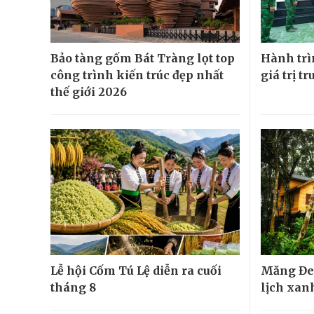
Bảo tàng gốm Bát Tràng lọt top
Hành trìn
công trình kiến trúc đẹp nhất
giá trị t
thế giới 2026
Lễ hội Cốm Tú Lệ diễn ra cuối
Măng Đe
tháng 8
lịch xanh