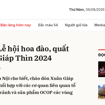
Thứ Năm,
06/08/2026
bình luận
Bản làng hôm nay
Sắc màu 54
Người giữ lửa
Media
Lễ hội hoa đào, quất
ĐỌC
Giáp Thìn 2024
1
Nội cho biết, chào đón Xuân Giáp
Hủy
G
hối hợp với các cơ quan liên quan tổ
t cảnh và sản phẩm OCOP các vùng