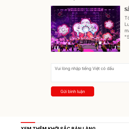
S
T
L
m
"
Gửi bình luận
XEM THÊM KHỞI SẮC BẢN LÀNG