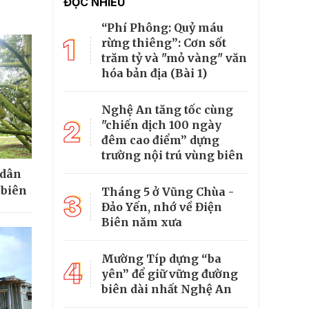
ĐỌC NHIỀU
“Phí Phông: Quỷ máu
1
rừng thiêng”: Cơn sốt
trăm tỷ và "mỏ vàng" văn
hóa bản địa (Bài 1)
Nghệ An tăng tốc cùng
2
"chiến dịch 100 ngày
đêm cao điểm” dựng
trường nội trú vùng biên
 dân
 biên
Tháng 5 ở Vũng Chùa -
3
Đảo Yến, nhớ về Điện
Biên năm xưa
Mường Típ dựng “ba
4
yên” để giữ vững đường
biên dài nhất Nghệ An