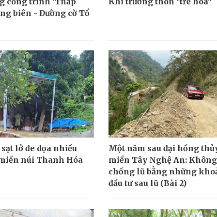
g công trình 'Thắp
Khi trưởng thôn "trẻ hóa"
ng biên - Đường cờ Tổ
sạt lở đe dọa nhiều
Một năm sau đại hồng thủ
miền núi Thanh Hóa
miền Tây Nghệ An: Không
chống lũ bằng những kho
đầu tư sau lũ (Bài 2)