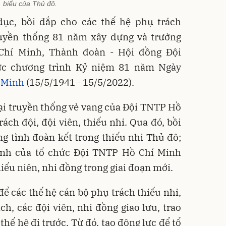
biểu của Thủ đô.
ục, bồi đắp cho các thế hệ phụ trách
uyền thống 81 năm xây dựng và trưởng
Chí Minh, Thành đoàn - Hội đồng Đội
c chương trình Kỷ niệm 81 năm Ngày
 Minh
(15/5/1941 - 15/5/2022).
lại truyền thống vẻ vang của Đội TNTP Hồ
ách đội, đội viên, thiếu nhi. Qua đó, bồi
g tình đoàn kết trong thiếu nhi Thủ đô;
ệnh của tổ chức Đội TNTP Hồ Chí Minh
hiếu niên, nhi đồng trong giai đoạn mới.
để các thế hệ cán bộ phụ trách thiếu nhi,
ch, các đội viên, nhi đồng giao lưu, trao
thế hệ đi trước. Từ đó, tạo động lực để tổ