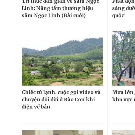
Tri thức dân gian về sâm Ngọc
Phát độn
Linh: Nâng tầm thương hiệu
sáng đườ
sâm Ngọc Linh (Bài cuối)
quốc'
Chiếc tủ lạnh, cuộc gọi video và
Mưa lớn, 
chuyện đổi đời ở Rào Con khi
khu vực 
điện về bản