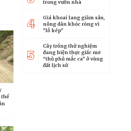
trong vườn nhà
Giá khoai lang giảm sâu,
4
nông dân khóc ròng vì
"lỗ kép"
Cây trồng thử nghiệm
5
đang hiện thực giấc mơ
“thủ phủ mắc ca” ở vùng
đất lịch sử
y
 thể
ản