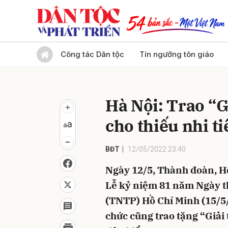
Gửi 
Công tác Dân tộc
Tín ngưỡng tôn giáo
Hà Nội: Trao “G
cho thiếu nhi ti
BĐT
12/05/2022 23:40
Ngày 12/5, Thành đoàn, H
Lễ kỷ niệm 81 năm Ngày t
(TNTP) Hồ Chí Minh (15/5/
chức cũng trao tặng “Giải 