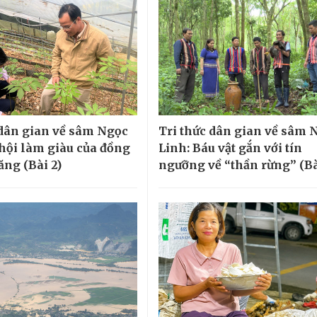
 dân gian về sâm Ngọc
Tri thức dân gian về sâm 
 hội làm giàu của đồng
Linh: Báu vật gắn với tín
ăng (Bài 2)
ngưỡng về “thần rừng” (Bà