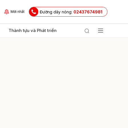
Đường dây nóng:
02437674981
Mới nhất
Thành tựu và Phát triển
ửi