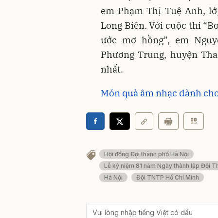
em Phạm Thị Tuệ Anh, lớp
Long Biên. Với cuộc thi “B
ước mơ hồng”, em Nguyễ
Phương Trung, huyện Than
nhất.
Món quà âm nhạc dành cho
Hội đồng Đội thành phố Hà Nội
Lễ kỷ niệm 81 năm Ngày thành lập Đội T
Hà Nội
Đội TNTP Hồ Chí Minh