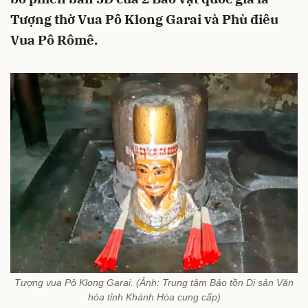
Tượng thờ Vua Pô Klong Garai và Phù điêu
Vua Pô Rômê.
Tượng vua Pô Klong Garai. (Ảnh: Trung tâm Bảo tồn Di sản Văn
hóa tỉnh Khánh Hòa cung cấp)