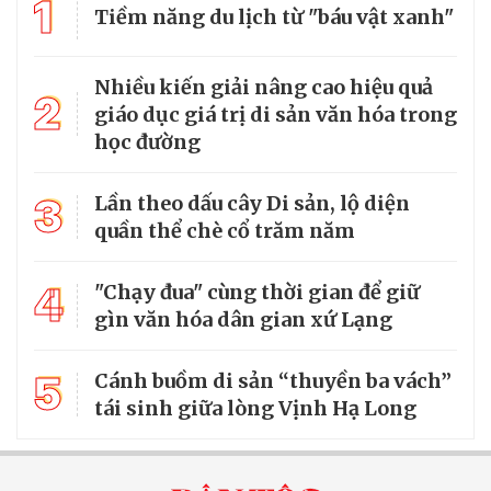
1
Tiềm năng du lịch từ "báu vật xanh"
Nhiều kiến giải nâng cao hiệu quả
2
giáo dục giá trị di sản văn hóa trong
học đường
3
Lần theo dấu cây Di sản, lộ diện
quần thể chè cổ trăm năm
4
"Chạy đua" cùng thời gian để giữ
gìn văn hóa dân gian xứ Lạng
5
Cánh buồm di sản “thuyền ba vách”
tái sinh giữa lòng Vịnh Hạ Long