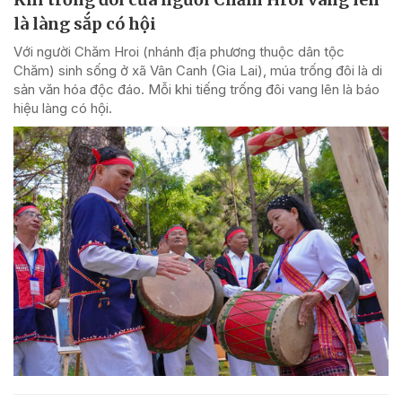
là làng sắp có hội
Với người Chăm Hroi (nhánh địa phương thuộc dân tộc
Chăm) sinh sống ở xã Vân Canh (Gia Lai), múa trống đôi là di
sản văn hóa độc đáo. Mỗi khi tiếng trống đôi vang lên là báo
hiệu làng có hội.