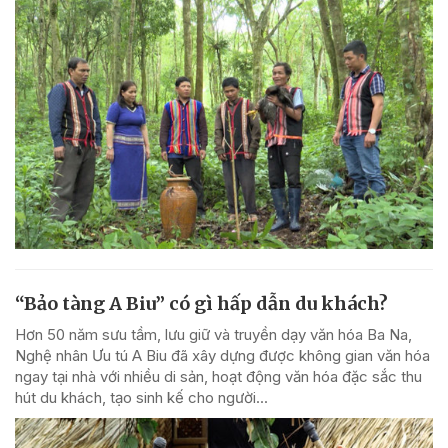
“Bảo tàng A Biu” có gì hấp dẫn du khách?
Hơn 50 năm sưu tầm, lưu giữ và truyền dạy văn hóa Ba Na,
Nghệ nhân Ưu tú A Biu đã xây dựng được không gian văn hóa
ngay tại nhà với nhiều di sản, hoạt động văn hóa đặc sắc thu
hút du khách, tạo sinh kế cho người...