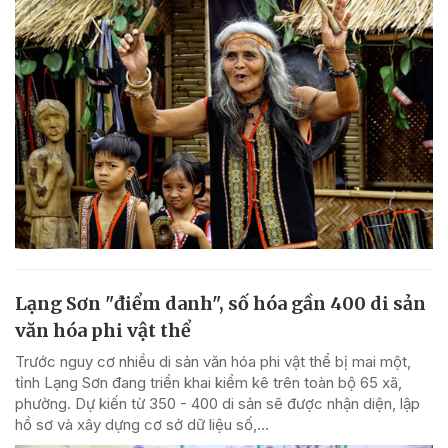
Lạng Sơn "điểm danh", số hóa gần 400 di sản
văn hóa phi vật thể
Trước nguy cơ nhiều di sản văn hóa phi vật thể bị mai một,
tỉnh Lạng Sơn đang triển khai kiểm kê trên toàn bộ 65 xã,
phường. Dự kiến từ 350 - 400 di sản sẽ được nhận diện, lập
hồ sơ và xây dựng cơ sở dữ liệu số,...