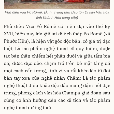
Phù điêu vua Pô Rômê. (Ảnh: Trung tâm Bảo tồn Di sản Văn hóa
tỉnh Khánh Hòa cung cấp)
Phù điêu Vua Pô Rômê có niên đại vào thế kỷ
XVII, hiện nay lưu giữ tại di tích tháp Pô Rômê (xã
Phước Hữu), là hiện vật gốc độc bản, có giá trị đặc
biệt; Là tác phẩm nghệ thuật cổ quý hiếm, được
tạc bán thân chiếm hết phần dưới và giữa tấm bia
đá; được đục đẽo, chạm trổ trên bề mặt tảng đá
một cách cẩn trọng, tinh vi và rất khéo léo từ đôi
bàn tay xưa của nghệ nhân Chăm; Là tác phẩm
nghệ thuật điêu khắc độc đáo mang đậm nét đặc
trưng, phong cách văn hóa Champa giai đoạn sau
cùng có ảnh hưởng đến các di tích và tác phẩm
nghệ thuật đương thời.