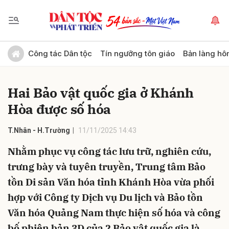
Gửi bình luận
Công tác Dân tộc
Tín ngưỡng tôn giáo
Bản làng hô
Hai Bảo vật quốc gia ở Khánh
Hòa được số hóa
T.Nhân - H.Trường
11/11/2025 14:43
Nhằm phục vụ công tác lưu trữ, nghiên cứu,
Hủy
Gửi
trưng bày và tuyên truyền, Trung tâm Bảo
tồn Di sản Văn hóa tỉnh Khánh Hòa vừa phối
hợp với Công ty Dịch vụ Du lịch và Bảo tồn
Văn hóa Quảng Nam thực hiện số hóa và công
bố phiên bản 3D của 2 Bảo vật quốc gia là