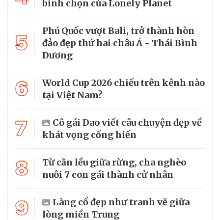
bình chọn của Lonely Planet
Phú Quốc vượt Bali, trở thành hòn
5
đảo đẹp thứ hai châu Á - Thái Bình
Dương
6
World Cup 2026 chiếu trên kênh nào
tại Việt Nam?
7
Cô gái Dao viết câu chuyện đẹp về
khát vọng cống hiến
8
Từ căn lều giữa rừng, cha nghèo
nuôi 7 con gái thành cử nhân
9
Làng cổ đẹp như tranh vẽ giữa
lòng miền Trung