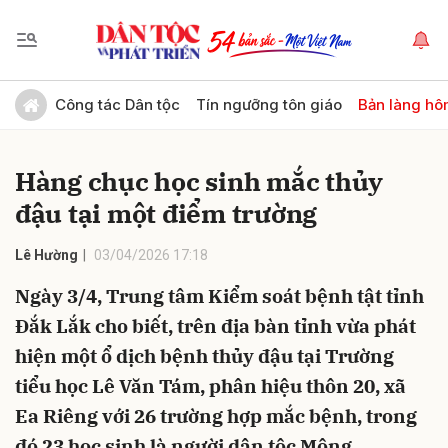
Gửi bình luận
Công tác Dân tộc
Tín ngưỡng tôn giáo
Bản làng hô
Hàng chục học sinh mắc thủy
đậu tại một điểm trường
Lê Hường
03/04/2026 17:18
Ngày 3/4, Trung tâm Kiểm soát bệnh tật tỉnh
Hủy
Gửi
Đắk Lắk cho biết, trên địa bàn tỉnh vừa phát
hiện một ổ dịch bệnh thủy đậu tại Trường
tiểu học Lê Văn Tám, phân hiệu thôn 20, xã
Ea Riêng với 26 trường hợp mắc bệnh, trong
đó 23 học sinh là người dân tộc Mông.