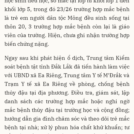
học sinh tiểu học, số mắc tại lớp từ khối lớp 1 đến
khối lớp 5, trong đó 23/26 trường hợp mắc bệnh
là trẻ em người dân tộc Mông đều sinh sống tại
thôn 20, 3 trường hợp mắc bệnh còn lại là giáo
viên của trường. Hiện, chưa ghi nhận trường hợp
biến chứng nặng.
Ngay sau khi phát hiện ổ dịch, Trung tâm Kiểm
soát bệnh tật tỉnh Đắk Lắk đã tiến hành làm việc
với UBND xã Ea Riêng, Trung tâm Y tế M’Đrắk và
Trạm Y tế xã Ea Riêng về phòng, chống bệnh
thủy đậu tại địa phương. Điều tra, giám sát, lập
danh sách các trường hợp mắc hoặc nghi ngờ
mắc bệnh thủy đậu tại trường học và cộng đồng;
hướng dẫn gia đình chăm sóc và theo dõi trẻ mắc
bệnh tại nhà; xử lý phun hóa chất khử khuẩn; tư