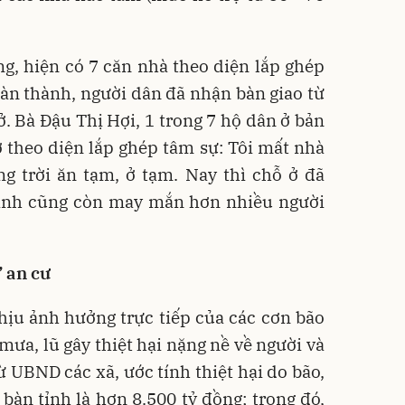
g, hiện có 7 căn nhà theo diện lắp ghép
àn thành, người dân đã nhận bàn giao từ
ở. Bà Đậu Thị Hợi, 1 trong 7 hộ dân ở bản
 theo diện lắp ghép tâm sự: Tôi mất nhà
ng trời ăn tạm, ở tạm. Nay thì chỗ ở đã
ình cũng còn may mắn hơn nhiều người
 an cư
ịu ảnh hưởng trực tiếp của các cơn bão
 mưa, lũ gây thiệt hại nặng nề về người và
ừ UBND các xã, ước tính thiệt hại do bão,
bàn tỉnh là hơn 8.500 tỷ đồng; trong đó,