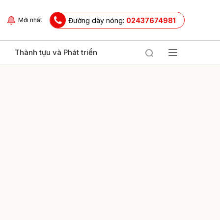
Đường dây nóng:
02437674981
Mới nhất
Thành tựu và Phát triển
ửi