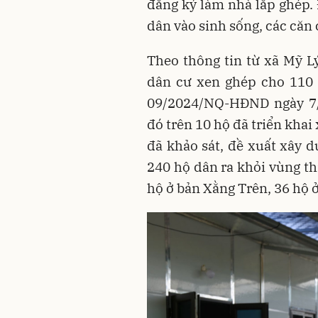
đăng ký làm nhà lắp ghép. 
dân vào sinh sống, các căn 
Theo thông tin từ xã Mỹ L
dân cư xen ghép cho 110 
09/2024/NQ-HĐND ngày 7/
đó trên 10 hộ đã triển khai
đã khảo sát, đề xuất xây d
240 hộ dân ra khỏi vùng th
hộ ở bản Xằng Trên, 36 hộ 