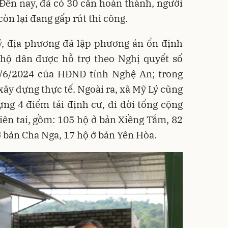
Đến nay, đã có 30 căn hoàn thành, người
còn lại đang gấp rút thi công.
ý, địa phương đã lập phương án ổn định
hộ dân được hỗ trợ theo Nghị quyết số
6/2024 của HĐND tỉnh Nghệ An; trong
 xây dựng thực tế. Ngoài ra, xã Mỹ Lý cũng
ựng 4 điểm tái định cư, di dời tổng cộng
iên tai, gồm: 105 hộ ở bản Xiềng Tắm, 82
ở bản Cha Nga, 17 hộ ở bản Yên Hòa.