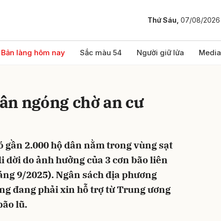
Thứ Sáu,
07/08/2026
bình luận
Bản làng hôm nay
Sắc màu 54
Người giữ lửa
Media
ân ngóng chờ an cư
ó gần 2.000 hộ dân nằm trong vùng sạt
di dời do ảnh hưởng của 3 cơn bão liên
Hủy
G
tháng 9/2025). Ngân sách địa phương
g đang phải xin hỗ trợ từ Trung ương
bão lũ.