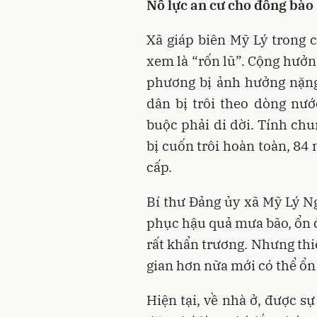
Nỗ lực an cư cho đồng bào
Xã giáp biên Mỹ Lý trong 
xem là “rốn lũ”. Cộng hưởng
phương bị ảnh hưởng nặng 
dân bị trôi theo dòng nướ
buộc phải di dời. Tính chu
bị cuốn trôi hoàn toàn, 84
cấp.
Bí thư Đảng ủy xã Mỹ Lý N
phục hậu quả mưa bão, ổn 
rất khẩn trương. Nhưng thi
gian hơn nữa mới có thể ổn
Hiện tại, về nhà ở, được s