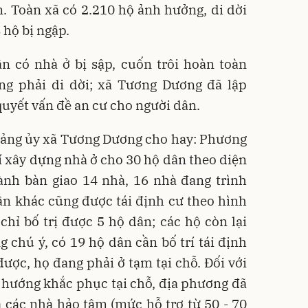
Toàn xã có 2.210 hộ ảnh hưởng, di dời
hộ bị ngập.
n có nhà ở bị sập, cuốn trôi hoàn toàn
ặng phải di dời; xã Tương Dương đã lập
quyết vấn đề an cư cho người dân.
Đảng ủy xã Tương Dương cho hay: Phương
rí xây dựng nhà ở cho 30 hộ dân theo diện
ành bàn giao 14 nhà, 16 nhà đang trình
ân khác cũng được tái định cư theo hình
hỉ bố trị được 5 hộ dân; các hộ còn lại
 chú ý, có 19 hộ dân cần bố trí tái định
ược, họ đang phải ở tạm tại chỗ. Đối với
o hướng khắc phục tại chỗ, địa phương đã
 các nhà hảo tâm (mức hỗ trợ từ 50 - 70