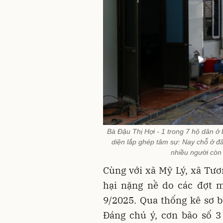
Bà Đậu Thị Hợi - 1 trong 7 hộ dân 
diện lắp ghép tâm sự: Nay chỗ ở 
nhiều người còn
Cùng với xã Mỹ Lý, xã Tươ
hại nặng nề do các đợt m
9/2025. Qua thống kê sơ bộ
Đáng chú ý, cơn bão số 3