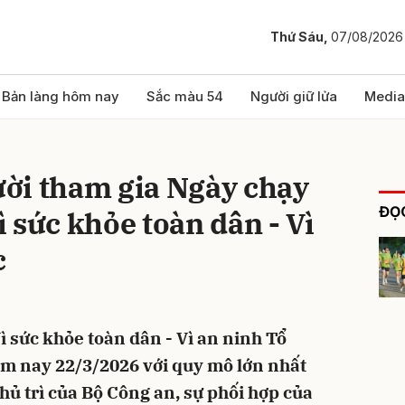
Thứ Sáu,
07/08/2026
bình luận
Bản làng hôm nay
Sắc màu 54
Người giữ lửa
Media
ời tham gia Ngày chạy
ĐỌC
 sức khỏe toàn dân - Vì
c
Hủy
G
 sức khỏe toàn dân - Vì an ninh Tổ
ôm nay 22/3/2026 với quy mô lớn nhất
chủ trì của Bộ Công an, sự phối hợp của