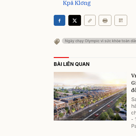
Kpă Klơng
Ngày chạy Olympic vì sức khỏe toàn dâ
BÀI LIÊN QUAN
V
G
đ
Sa
hà
c
-
Pa