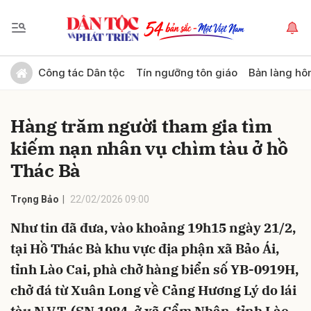
Gửi bình luận
Công tác Dân tộc
Tín ngưỡng tôn giáo
Bản làng hô
Hàng trăm người tham gia tìm
kiếm nạn nhân vụ chìm tàu ở hồ
Thác Bà
Trọng Bảo
22/02/2026 09:00
Hủy
Gửi
Như tin đã đưa, vào khoảng 19h15 ngày 21/2,
tại Hồ Thác Bà khu vực địa phận xã Bảo Ái,
tỉnh Lào Cai, phà chở hàng biển số YB-0919H,
chở đá từ Xuân Long về Cảng Hương Lý do lái