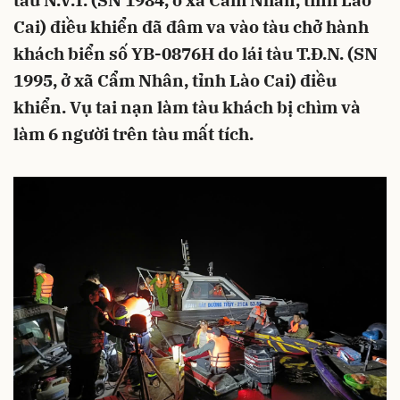
tàu N.V.T. (SN 1984, ở xã Cẩm Nhân, tỉnh Lào
Cai) điều khiển đã đâm va vào tàu chở hành
khách biển số YB-0876H do lái tàu T.Đ.N. (SN
1995, ở xã Cẩm Nhân, tỉnh Lào Cai) điều
khiển. Vụ tai nạn làm tàu khách bị chìm và
làm 6 người trên tàu mất tích.