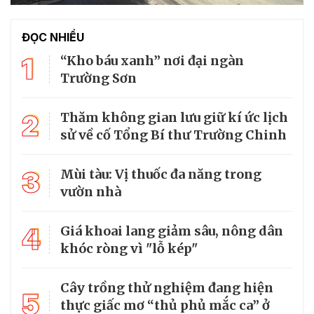
ĐỌC NHIỀU
1
“Kho báu xanh” nơi đại ngàn
Trường Sơn
2
Thăm không gian lưu giữ kí ức lịch
sử về cố Tổng Bí thư Trường Chinh
3
Mùi tàu: Vị thuốc đa năng trong
vườn nhà
4
Giá khoai lang giảm sâu, nông dân
khóc ròng vì "lỗ kép"
Cây trồng thử nghiệm đang hiện
5
thực giấc mơ “thủ phủ mắc ca” ở