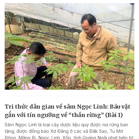
Tri thức dân gian về sâm Ngọc Linh: Báu vật
gắn với tín ngưỡng về “thần rừng” (Bài 1)
Sâm Ngọc Linh là loại cây dược liệu quý được núi rừng ban
tặng; được đồng bào Xơ Đăng ở các xã Đăk Sao, Tu Mơ
Rông, Măng Ri, Ngọc Linh, Xốp, tỉnh Quảng Ngãi phát hiện từ