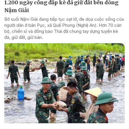
1.200 ngày công đắp kè đá giữ đất bên dòng
Nậm Giải
Bờ suối Nậm Giải đang tiếp tục sạt lở, đe dọa cuộc sống của
người dân ở bản Pục, xã Quế Phong (Nghệ An). Hơn 70 cán
bộ, chiến sĩ và đồng bào Thái đã chung tay dựng tuyến kè
đá, giữ đất, giữ bản.