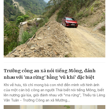
Trưởng công an xã nói tiếng Mông, đánh
nhau với 'ma rừng' bằng 'vũ khí' đặc biệt
Khi về hưu, tôi chỉ mong bà con nhớ đến mình với hình ảnh
của một cán bộ công an người Thái biết nói tiếng Mông, biết
lên nương gùi lúa, giỏi đánh nhau với "ma rừng”, Thiếu tá Lèng
Văn Tuân - Trưởng Công an xã Mường...