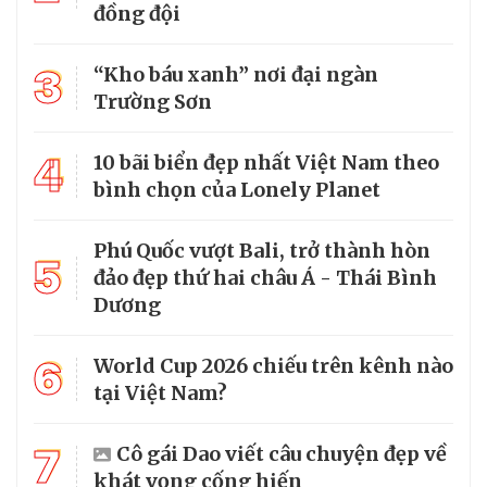
đồng đội
3
“Kho báu xanh” nơi đại ngàn
Trường Sơn
4
10 bãi biển đẹp nhất Việt Nam theo
bình chọn của Lonely Planet
Phú Quốc vượt Bali, trở thành hòn
5
đảo đẹp thứ hai châu Á - Thái Bình
Dương
6
World Cup 2026 chiếu trên kênh nào
tại Việt Nam?
7
Cô gái Dao viết câu chuyện đẹp về
khát vọng cống hiến