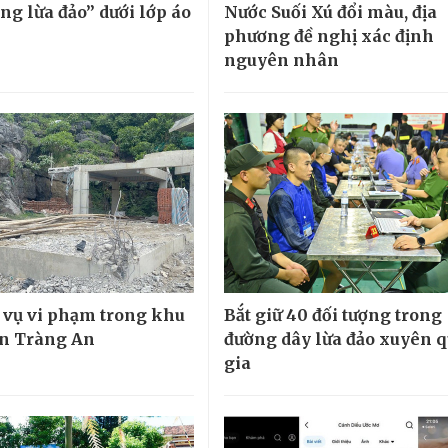
ng lừa đảo” dưới lớp áo
Nước Suối Xú đổi màu, địa
phương đề nghị xác định
nguyên nhân
5 vụ vi phạm trong khu
Bắt giữ 40 đối tượng trong
ản Tràng An
đường dây lừa đảo xuyên 
gia