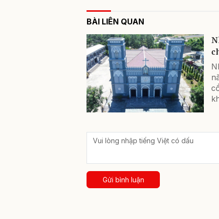
BÀI LIÊN QUAN
N
c
N
n
c
k
Gửi bình luận