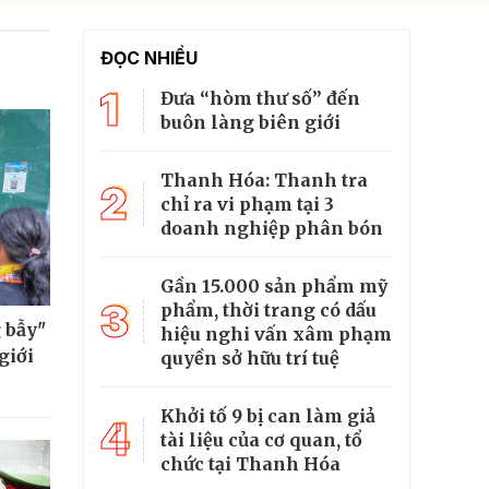
ĐỌC NHIỀU
1
Đưa “hòm thư số” đến
buôn làng biên giới
Thanh Hóa: Thanh tra
2
chỉ ra vi phạm tại 3
doanh nghiệp phân bón
Gần 15.000 sản phẩm mỹ
3
phẩm, thời trang có dấu
 bẫy"
hiệu nghi vấn xâm phạm
giới
quyền sở hữu trí tuệ
Khởi tố 9 bị can làm giả
4
tài liệu của cơ quan, tổ
chức tại Thanh Hóa