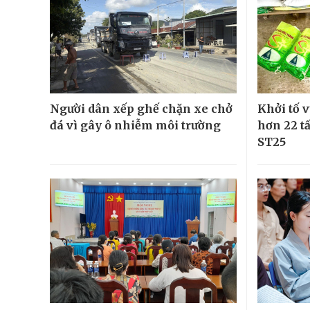
Người dân xếp ghế chặn xe chở
Khởi tố v
đá vì gây ô nhiễm môi trường
hơn 22 t
ST25