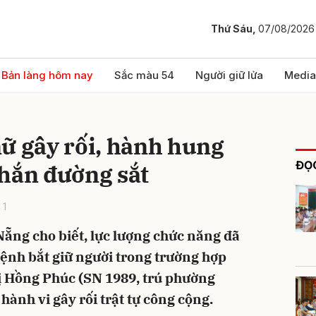
Thứ Sáu,
07/08/2026
bình luận
Bản làng hôm nay
Sắc màu 54
Người giữ lửa
Media
ữ gây rối, hành hung
ĐỌC
chắn đường sắt
11
Nẵng cho biết, lực lượng chức năng đã
Hủy
G
Lệnh bắt giữ người trong trường hợp
ị Hồng Phúc (SN 1989, trú phường
hành vi gây rối trật tự công cộng.