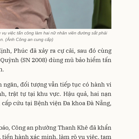
vụ việc tấn công làm hai nữ nhân viên đường sắt phải
ện. (Ảnh Công an cung cấp)
nh, Phúc đã xảy ra cự cãi, sau đó cùng
Quỳnh (SN 2008) dùng mũ bảo hiểm tấn
n.
ngăn, đối tượng vẫn tiếp tục có hành vi
, trật tự tại khu vực. Hậu quả, hai nạn
 cấp cứu tại Bệnh viện Đa khoa Đà Nẵng,
n báo, Công an phường Thanh Khê đã khẩn
, tiến hành xác minh, làm rõ vụ việc, tạm