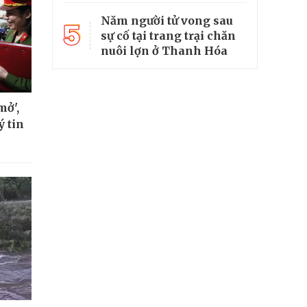
Năm người tử vong sau
5
sự cố tại trang trại chăn
nuôi lợn ở Thanh Hóa
mở',
ý tin