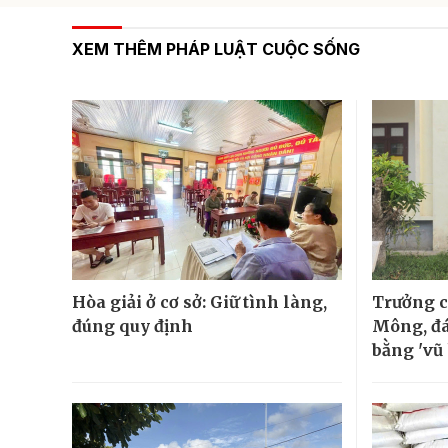
XEM THÊM PHÁP LUẬT CUỘC SỐNG
Hòa giải ở cơ sở: Giữ tình làng,
Trưởng c
đúng quy định
Mông, đá
bằng 'vũ 