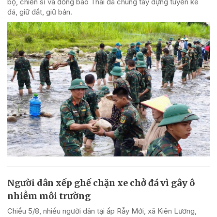
bộ, chiến sĩ và đồng bào Thái đã chung tay dựng tuyến kè
đá, giữ đất, giữ bản.
Người dân xếp ghế chặn xe chở đá vì gây ô
nhiễm môi trường
Chiều 5/8, nhiều người dân tại ấp Rẫy Mới, xã Kiên Lương,