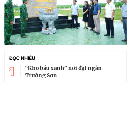
ĐỌC NHIỀU
1
“Kho báu xanh” nơi đại ngàn
Trường Sơn
2
Thăm không gian lưu giữ kí ức lịch
sử về cố Tổng Bí thư Trường Chinh
3
Giá khoai lang giảm sâu, nông dân
khóc ròng vì "lỗ kép"