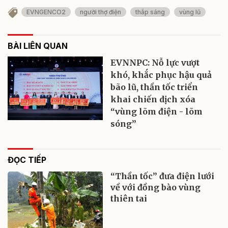
EVNGENCO2
người thợ điện
thắp sáng
vùng lũ
BÀI LIÊN QUAN
EVNNPC: Nỗ lực vượt
khó, khắc phục hậu quả
bão lũ, thần tốc triển
khai chiến dịch xóa
“vùng lõm điện - lõm
sóng”
ĐỌC TIẾP
“Thần tốc” đưa điện lưới
về với đồng bào vùng
thiên tai