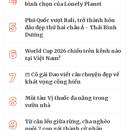
4
bình chọn của Lonely Planet
Phú Quốc vượt Bali, trở thành hòn
5
đảo đẹp thứ hai châu Á - Thái Bình
Dương
6
World Cup 2026 chiếu trên kênh nào
tại Việt Nam?
7
Cô gái Dao viết câu chuyện đẹp về
khát vọng cống hiến
8
Mùi tàu: Vị thuốc đa năng trong
vườn nhà
9
Từ căn lều giữa rừng, cha nghèo
nuôi 7 con gái thành cử nhân