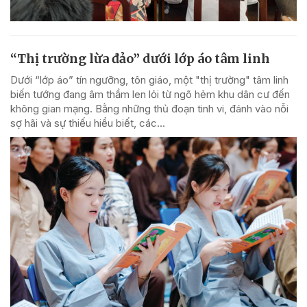
“Thị trường lừa đảo” dưới lớp áo tâm linh
Dưới “lớp áo” tín ngưỡng, tôn giáo, một "thị trường" tâm linh
biến tướng đang âm thầm len lỏi từ ngõ hẻm khu dân cư đến
không gian mạng. Bằng những thủ đoạn tinh vi, đánh vào nỗi
sợ hãi và sự thiếu hiểu biết, các...