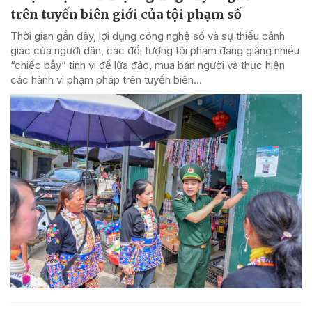
trên tuyến biên giới của tội phạm số
Thời gian gần đây, lợi dụng công nghệ số và sự thiếu cảnh
giác của người dân, các đối tượng tội phạm đang giăng nhiều
“chiếc bẫy” tinh vi để lừa đảo, mua bán người và thực hiện
các hành vi phạm pháp trên tuyến biên...