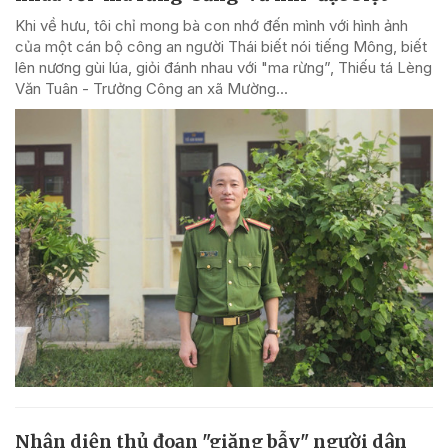
Khi về hưu, tôi chỉ mong bà con nhớ đến mình với hình ảnh
của một cán bộ công an người Thái biết nói tiếng Mông, biết
lên nương gùi lúa, giỏi đánh nhau với "ma rừng”, Thiếu tá Lèng
Văn Tuân - Trưởng Công an xã Mường...
Nhận diện thủ đoạn "giăng bẫy" người dân