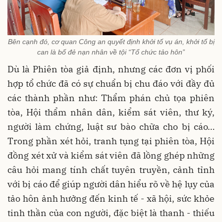
Bên cạnh đó, cơ quan Công an quyết định khởi tố vụ án, khởi tố bị
can là bố đẻ nạn nhân về tội “Tổ chức tảo hôn”
Dù là Phiên tòa giả định, nhưng các đơn vị phối
hợp tổ chức đã có sự chuẩn bị chu đáo với đầy đủ
các thành phần như: Thẩm phán chủ tọa phiên
tòa, Hội thẩm nhân dân, kiểm sát viên, thư ký,
người làm chứng, luật sư bào chữa cho bị cáo…
Trong phần xét hỏi, tranh tụng tại phiên tòa, Hội
đồng xét xử và kiểm sát viên đã lồng ghép những
câu hỏi mang tính chất tuyên truyền, cảnh tỉnh
với bị cáo để giúp người dân hiểu rõ về hệ lụy của
tảo hôn ảnh hưởng đến kinh tế - xã hội, sức khỏe
tinh thần của con người, đặc biệt là thanh - thiếu