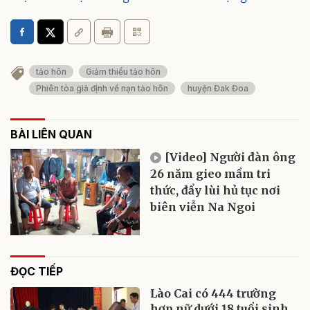
tảo hôn
Giảm thiểu tảo hôn
Phiên tòa giả định về nạn tảo hôn
huyện Đak Đoa
BÀI LIÊN QUAN
[Video] Người đàn ông
26 năm gieo mầm tri
thức, đẩy lùi hủ tục nơi
biên viễn Na Ngoi
ĐỌC TIẾP
Lào Cai có 444 trường
hợp nữ dưới 18 tuổi sinh