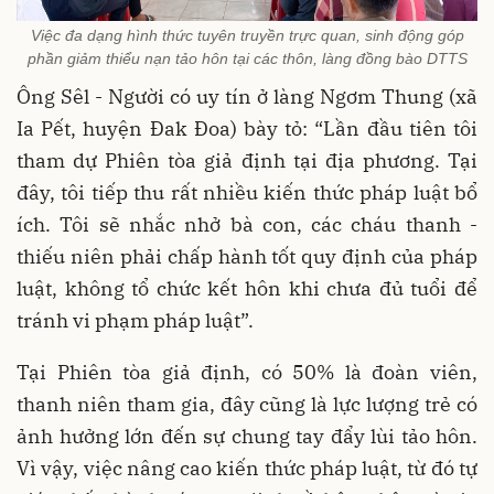
Việc đa dạng hình thức tuyên truyền trực quan, sinh động góp
phần giảm thiểu nạn tảo hôn tại các thôn, làng đồng bào DTTS
Ông Sêl - Người có uy tín ở làng Ngơm Thung (xã
Ia Pết, huyện Đak Đoa) bày tỏ: “Lần đầu tiên tôi
tham dự Phiên tòa giả định tại địa phương. Tại
đây, tôi tiếp thu rất nhiều kiến thức pháp luật bổ
ích. Tôi sẽ nhắc nhở bà con, các cháu thanh -
thiếu niên phải chấp hành tốt quy định của pháp
luật, không tổ chức kết hôn khi chưa đủ tuổi để
tránh vi phạm pháp luật”.
Tại Phiên tòa giả định, có 50% là đoàn viên,
thanh niên tham gia, đây cũng là lực lượng trẻ có
ảnh hưởng lớn đến sự chung tay đẩy lùi tảo hôn.
Vì vậy, việc nâng cao kiến thức pháp luật, từ đó tự