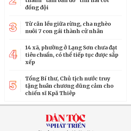
thành “tấm bản đồ” tìm hài cốt
đồng đội
3
Từ căn lều giữa rừng, cha nghèo
nuôi 7 con gái thành cử nhân
14 xã, phường ở Lạng Sơn chưa đạt
4
tiêu chuẩn, có thể tiếp tục được sắp
xếp
Tổng Bí thư, Chủ tịch nước truy
5
tặng huân chương dũng cảm cho
chiến sĩ Kpă Thiêp