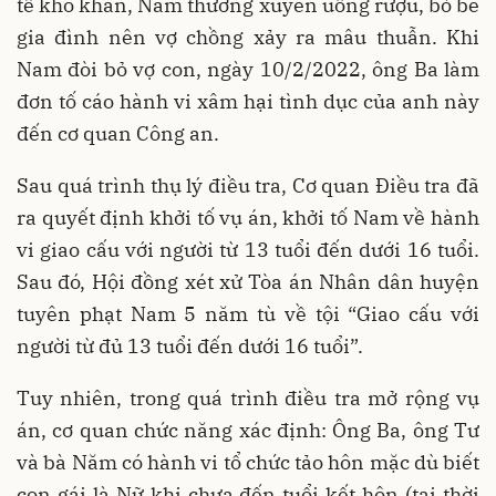
tế khó khăn, Nam thường xuyên uống rượu, bỏ bê
gia đình nên vợ chồng xảy ra mâu thuẫn. Khi
Nam đòi bỏ vợ con, ngày 10/2/2022, ông Ba làm
đơn tố cáo hành vi xâm hại tình dục của anh này
đến cơ quan Công an.
Sau quá trình thụ lý điều tra, Cơ quan Điều tra đã
ra quyết định khởi tố vụ án, khởi tố Nam về hành
vi giao cấu với người từ 13 tuổi đến dưới 16 tuổi.
Sau đó, Hội đồng xét xử Tòa án Nhân dân huyện
tuyên phạt Nam 5 năm tù về tội “Giao cấu với
người từ đủ 13 tuổi đến dưới 16 tuổi”.
Tuy nhiên, trong quá trình điều tra mở rộng vụ
án, cơ quan chức năng xác định: Ông Ba, ông Tư
và bà Năm có hành vi tổ chức tảo hôn mặc dù biết
con gái là Nữ khi chưa đến tuổi kết hôn (tại thời