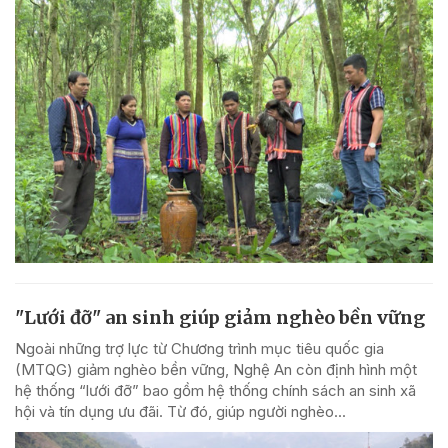
"Lưới đỡ" an sinh giúp giảm nghèo bền vững
Ngoài những trợ lực từ Chương trình mục tiêu quốc gia
(MTQG) giảm nghèo bền vững, Nghệ An còn định hình một
hệ thống “lưới đỡ” bao gồm hệ thống chính sách an sinh xã
hội và tín dụng ưu đãi. Từ đó, giúp người nghèo...