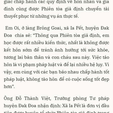
giác chấp hành các quy định về hôn nhân và gia
đình cũng được Phiên tòa giả định chuyển tải
thuyết phục từ những vụ án thực tế.
Em Oi, ở làng Brông Goai, xã Ia Pết, huyện Đak
Đoa chia sẻ: “Thông qua Phiên tòa giả định, em
học được rất nhiều kiến thức, nhất là không được
kết hôn sớm để tránh ảnh hưởng tới sức khỏe,
tương lai bản thân và con cháu sau này. Việc tảo
hôn là vi phạm pháp luật và để lại nhiều hệ lụy. Vì
vậy, em cùng với các bạn bảo nhau chấp hành tốt
pháp luật, không tảo hôn để có cuộc sống tốt đẹp
hơn”.
Ông Đỗ Thành Việt, Trưởng phòng Tư pháp
huyện Đak Đoa nhận định: Xã Ia Pết là đơn vị đầu
tiên được huyện tổ chức Phiên tòa giả định trong