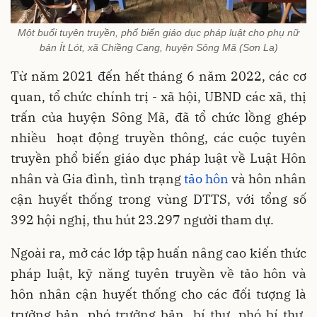
Một buổi tuyên truyền, phổ biến giáo dục pháp luật cho phụ nữ
bản Ít Lót, xã Chiềng Cang, huyện Sông Mã (Sơn La)
Từ năm 2021 đến hết tháng 6 năm 2022, các cơ
quan, tổ chức chính trị - xã hội, UBND các xã, thị
trấn của huyện Sông Mã, đã tổ chức lồng ghép
nhiều hoạt động truyền thông, các cuộc tuyên
truyền phổ biến giáo dục pháp luật về Luật Hôn
nhân và Gia đình, tình trạng
tảo hôn
và hôn nhân
cận huyết thống trong vùng DTTS, với tổng số
392 hội nghị, thu hút 23.297 người tham dự.
Ngoài ra, mở các lớp tập huấn nâng cao kiến thức
pháp luật, kỹ năng tuyên truyền về tảo hôn và
hôn nhân cận huyết thống cho các đối tượng là
trưởng bản, phó trưởng bản, bí thư, phó bí thư,