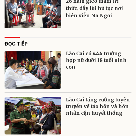
26 năm gieo mầm tri
thức, đẩy lùi hủ tục nơi
biên viễn Na Ngoi
ĐỌC TIẾP
Lào Cai có 444 trường
hợp nữ dưới 18 tuổi sinh
con
Lào Cai tăng cường tuyên
truyền về tảo hôn và hôn
nhân cận huyết thống