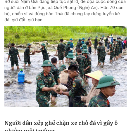
Bờ suối Nậm Giải đang tiếp tục sạt lở, đe dọa cuộc sống của
người dân ở bản Pục, xã Quế Phong (Nghệ An). Hơn 70 cán
bộ, chiến sĩ và đồng bào Thái đã chung tay dựng tuyến kè
đá, giữ đất, giữ bản.
Người dân xếp ghế chặn xe chở đá vì gây ô
nhiễm môi trường