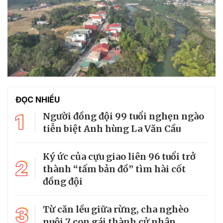
ĐỌC NHIỀU
1
Người đồng đội 99 tuổi nghẹn ngào
tiễn biệt Anh hùng La Văn Cầu
Ký ức của cựu giao liên 96 tuổi trở
2
thành “tấm bản đồ” tìm hài cốt
đồng đội
3
Từ căn lều giữa rừng, cha nghèo
nuôi 7 con gái thành cử nhân