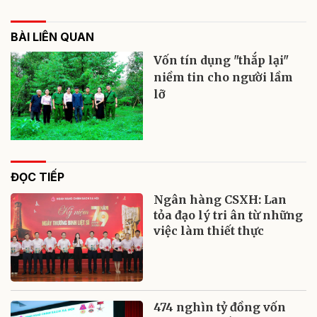
BÀI LIÊN QUAN
Vốn tín dụng "thắp lại"
niềm tin cho người lầm
lỡ
ĐỌC TIẾP
Ngân hàng CSXH: Lan
tỏa đạo lý tri ân từ những
việc làm thiết thực
474 nghìn tỷ đồng vốn