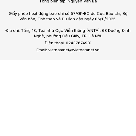
Tổng biên tập: Nguyễn Văn Bá
Giấy phép hoạt động báo chí số 57/GP-BC do Cục Báo chí, Bộ
Văn hóa, Thể thao và Du lịch cấp ngày 06/11/2025.
Địa chỉ: Tầng 18, Toà nhà Cục Viễn thông (VNTA), 68 Dương Đình
Nghệ, phường Cầu Giấy, TP. Hà Nội.
Điện thoại: 02437674981
Email: vietnamnet@vietnamnet.vn