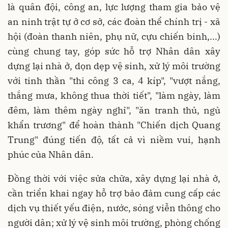
là quân đội, công an, lực lượng tham gia bảo vệ
an ninh trật tự ở cơ sở, các đoàn thể chính trị - xã
hội (đoàn thanh niên, phụ nữ, cựu chiến binh,...)
cùng chung tay, góp sức hỗ trợ Nhân dân xây
dựng lại nhà ở, dọn dẹp vệ sinh, xử lý môi trường
với tinh thần "thi công 3 ca, 4 kíp", "vượt nắng,
thắng mưa, không thua thời tiết", "làm ngày, làm
đêm, làm thêm ngày nghỉ", "ăn tranh thủ, ngủ
khẩn trương" để hoàn thành "Chiến dịch Quang
Trung" đúng tiến độ, tất cả vì niềm vui, hạnh
phúc của Nhân dân.
Đồng thời với việc sửa chữa, xây dựng lại nhà ở,
cần triển khai ngay hỗ trợ bảo đảm cung cấp các
dịch vụ thiết yếu điện, nước, sóng viễn thông cho
người dân; xử lý vệ sinh môi trường, phòng chống