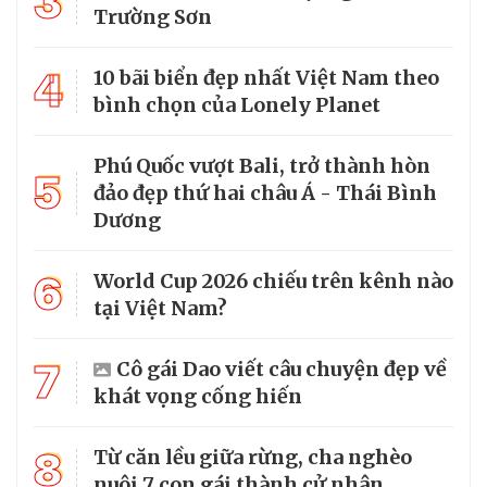
3
Trường Sơn
4
10 bãi biển đẹp nhất Việt Nam theo
bình chọn của Lonely Planet
Phú Quốc vượt Bali, trở thành hòn
5
đảo đẹp thứ hai châu Á - Thái Bình
Dương
6
World Cup 2026 chiếu trên kênh nào
tại Việt Nam?
7
Cô gái Dao viết câu chuyện đẹp về
khát vọng cống hiến
8
Từ căn lều giữa rừng, cha nghèo
nuôi 7 con gái thành cử nhân