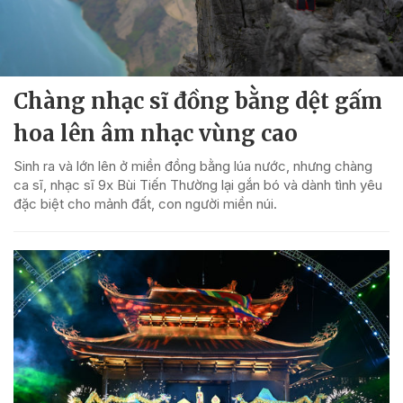
Chàng nhạc sĩ đồng bằng dệt gấm
hoa lên âm nhạc vùng cao
Sinh ra và lớn lên ở miền đồng bằng lúa nước, nhưng chàng
ca sĩ, nhạc sĩ 9x Bùi Tiến Thường lại gắn bó và dành tình yêu
đặc biệt cho mảnh đất, con người miền núi.