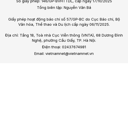
Số giấy phép: 146/GP-BVHTTDL, cấp ngày 17/10/2025
Tổng biên tập: Nguyễn Văn Bá
Giấy phép hoạt động báo chí số 57/GP-BC do Cục Báo chí, Bộ
Văn hóa, Thể thao và Du lịch cấp ngày 06/11/2025.
Địa chỉ: Tầng 18, Toà nhà Cục Viễn thông (VNTA), 68 Dương Đình
Nghệ, phường Cầu Giấy, TP. Hà Nội.
Điện thoại: 02437674981
Email: vietnamnet@vietnamnet.vn