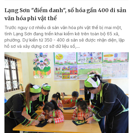
Lạng Sơn "điểm danh", số hóa gần 400 di sản
văn hóa phi vật thể
Trước nguy cơ nhiều di sản văn hóa phi vật thể bị mai một,
tỉnh Lạng Sơn đang triển khai kiểm kê trên toàn bộ 65 xã,
phường. Dự kiến từ 350 - 400 di sản sẽ được nhận diện, lập
hồ sơ và xây dựng cơ sở dữ liệu số,...