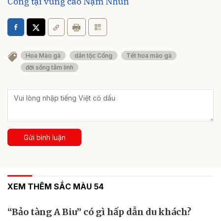
Cống tại vùng cao Nậm Nhùn
Hoa Mào gà
dân tộc Cống
Tết hoa mào gà
đời sống tâm linh
Gửi bình luận
XEM THÊM SẮC MÀU 54
“Bảo tàng A Biu” có gì hấp dẫn du khách?