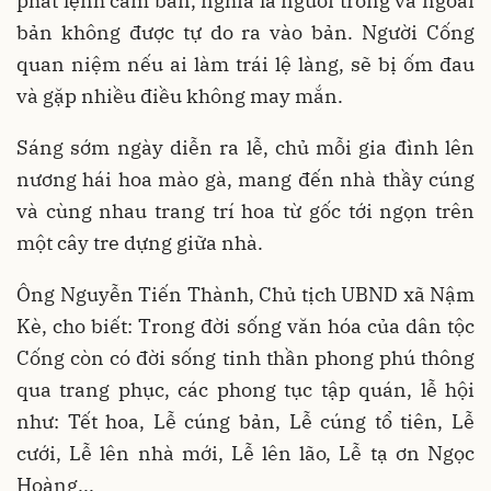
phát lệnh cấm bản, nghĩa là người trong và ngoài
bản không được tự do ra vào bản. Người Cống
quan niệm nếu ai làm trái lệ làng, sẽ bị ốm đau
và gặp nhiều điều không may mắn.
Sáng sớm ngày diễn ra lễ, chủ mỗi gia đình lên
nương hái hoa mào gà, mang đến nhà thầy cúng
và cùng nhau trang trí hoa từ gốc tới ngọn trên
một cây tre dựng giữa nhà.
Ông Nguyễn Tiến Thành, Chủ tịch UBND xã Nậm
Kè, cho biết: Trong đời sống văn hóa của dân tộc
Cống còn có đời sống tinh thần phong phú thông
qua trang phục, các phong tục tập quán, lễ hội
như: Tết hoa, Lễ cúng bản, Lễ cúng tổ tiên, Lễ
cưới, Lễ lên nhà mới, Lễ lên lão, Lễ tạ ơn Ngọc
Hoàng...