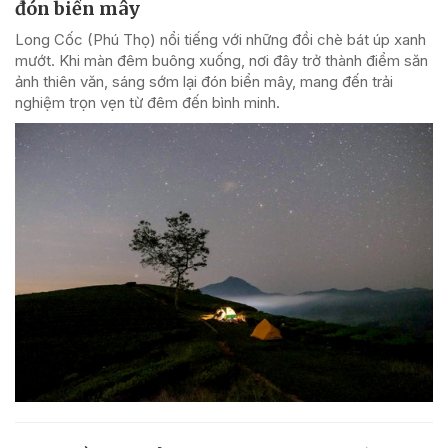
đón biển mây
Long Cốc (Phú Thọ) nổi tiếng với những đồi chè bát úp xanh
mướt. Khi màn đêm buông xuống, nơi đây trở thành điểm săn
ảnh thiên văn, sáng sớm lại đón biển mây, mang đến trải
nghiệm trọn vẹn từ đêm đến bình minh.