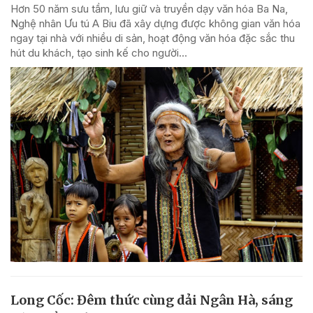
Hơn 50 năm sưu tầm, lưu giữ và truyền dạy văn hóa Ba Na,
Nghệ nhân Ưu tú A Biu đã xây dựng được không gian văn hóa
ngay tại nhà với nhiều di sản, hoạt động văn hóa đặc sắc thu
hút du khách, tạo sinh kế cho người...
Long Cốc: Đêm thức cùng dải Ngân Hà, sáng