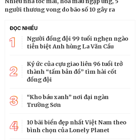
Nhiều nhà tốc mái, hoa màu ngập úng, 5
người thương vong do bão số 10 gây ra
ĐỌC NHIỀU
1
Người đồng đội 99 tuổi nghẹn ngào
tiễn biệt Anh hùng La Văn Cầu
Ký ức của cựu giao liên 96 tuổi trở
2
thành “tấm bản đồ” tìm hài cốt
đồng đội
3
“Kho báu xanh” nơi đại ngàn
Trường Sơn
4
10 bãi biển đẹp nhất Việt Nam theo
bình chọn của Lonely Planet