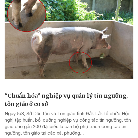
“Chuẩn hóa” nghiệp vụ quản lý tín ngưỡng,
tôn giáo ở cơ sở
Ngày 5/8, Sở Dân tộc và Tôn giáo tỉnh Đắk Lắk tổ chức Hội
nghị tập huấn, bồi dưỡng nghiệp vụ công tác tín ngưỡng, tôn
giáo cho gần 200 đại biểu là cán bộ phụ trách công tác tín
ngưỡng, tôn giáo tại các xã, phường...