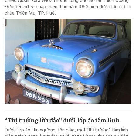
Chiếc Austin A95 Westminster từng chở Bồ tát Thích Quảng
Đức đến nơi vị pháp thiêu thân năm 1963 hiện được lưu giữ tại
chùa Thiên Mụ, TP. Huế.
“Thị trường lừa đảo” dưới lớp áo tâm linh
Dưới “lớp áo” tín ngưỡng, tôn giáo, một "thị trường" tâm linh