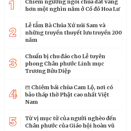
1
Chiêm ngưỡng ngôi chùa dát vàng
hơn một nghìn năm ở Cố đô Hoa Lư
Lễ tắm Bà Chúa Xứ núi Sam và
2
những truyền thuyết lưu truyền 200
năm
Chuẩn bị chu đáo cho Lễ tuyên
3
phong Chân phước Linh mục
Trương Bửu Diệp
Chiêm bái chùa Cam Lộ, nơi có
4
bảo tháp thờ Phật cao nhất Việt
Nam
5
Từ vị mục tử của người nghèo đến
Chân phước của Giáo hội hoàn vũ