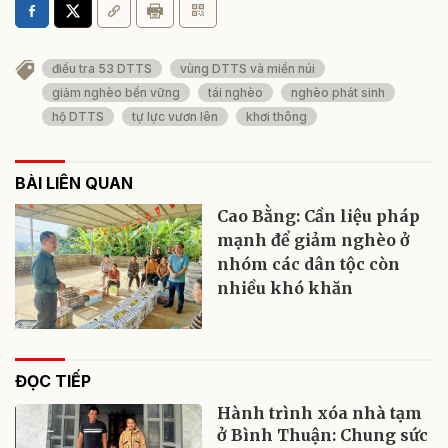
điều tra 53 DTTS
vùng DTTS và miền núi
giảm nghèo bền vững
tái nghèo
nghèo phát sinh
hộ DTTS
tự lực vươn lên
khơi thông
BÀI LIÊN QUAN
Cao Bằng: Cần liệu pháp
mạnh để giảm nghèo ở
nhóm các dân tộc còn
nhiều khó khăn
ĐỌC TIẾP
Hành trình xóa nhà tạm
ở Bình Thuận: Chung sức