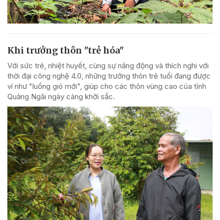
Khi trưởng thôn "trẻ hóa"
Với sức trẻ, nhiệt huyết, cùng sự năng động và thích nghi với
thời đại công nghệ 4.0, những trưởng thôn trẻ tuổi đang được
ví như "luồng gió mới", giúp cho các thôn vùng cao của tỉnh
Quảng Ngãi ngày càng khởi sắc.