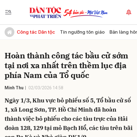
Gửi bình luận
Công tác Dân tộc
Tín ngưỡng tôn giáo
Bản làng hô
Hoàn thành công tác bầu cử sớm
tại nơi xa nhất trên thềm lục địa
phía Nam của Tổ quốc
Minh Thu
02/03/2026 14:58
Hủy
Gửi
Ngày 1/3, Khu vực bỏ phiếu số 5, Tổ bầu cử số
1, xã Long Sơn, TP. Hồ Chí Minh đã hoàn
thành việc bỏ phiếu cho các tàu trực của Hải
đoàn 128, 129 tại mỏ Bạch Hổ, các tàu trên bãi