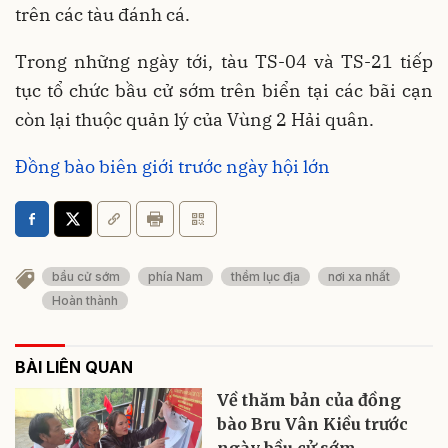
trên các tàu đánh cá.
Trong những ngày tới, tàu TS-04 và TS-21 tiếp
tục tổ chức bầu cử sớm trên biển tại các bãi cạn
còn lại thuộc quản lý của Vùng 2 Hải quân.
Đồng bào biên giới trước ngày hội lớn
bầu cử sớm
phía Nam
thềm lục địa
nơi xa nhất
Hoàn thành
BÀI LIÊN QUAN
Về thăm bản của đồng
bào Bru Vân Kiều trước
ngày bầu cử sớm