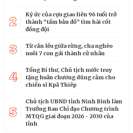
Ký ức của cựu giao liên 96 tuổi trở
2
thành “tấm bản đồ” tìm hài cốt
đồng đội
3
Từ căn lều giữa rừng, cha nghèo
nuôi 7 con gái thành cử nhân
Tổng Bí thư, Chủ tịch nước truy
4
tặng huân chương dũng cảm cho
chiến sĩ Kpă Thiêp
Chủ tịch UBND tỉnh Ninh Bình làm
5
Trưởng Ban Chỉ đạo Chương trình
MTQG giai đoạn 2026 - 2030 của
tỉnh