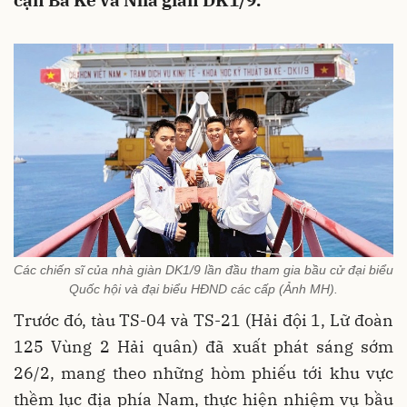
cạn Ba Kè và Nhà giàn DK1/9.
Các chiến sĩ của nhà giàn DK1/9 lần đầu tham gia bầu cử đại biểu
Quốc hội và đại biểu HĐND các cấp (Ảnh MH).
Trước đó, tàu TS-04 và TS-21 (Hải đội 1, Lữ đoàn
125 Vùng 2 Hải quân) đã xuất phát sáng sớm
26/2, mang theo những hòm phiếu tới khu vực
thềm lục địa phía Nam, thực hiện nhiệm vụ bầu