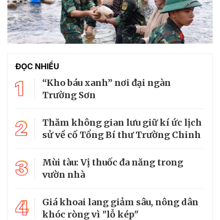
ĐỌC NHIỀU
1
“Kho báu xanh” nơi đại ngàn
Trường Sơn
2
Thăm không gian lưu giữ kí ức lịch
sử về cố Tổng Bí thư Trường Chinh
3
Mùi tàu: Vị thuốc đa năng trong
vườn nhà
4
Giá khoai lang giảm sâu, nông dân
khóc ròng vì "lỗ kép"