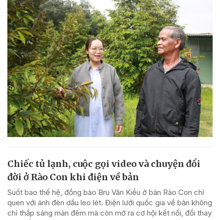
Chiếc tủ lạnh, cuộc gọi video và chuyện đổi
đời ở Rào Con khi điện về bản
Suốt bao thế hệ, đồng bào Bru Vân Kiều ở bản Rào Con chỉ
quen với ánh đèn dầu leo lét. Điện lưới quốc gia về bản không
chỉ thắp sáng màn đêm mà còn mở ra cơ hội kết nối, đổi thay