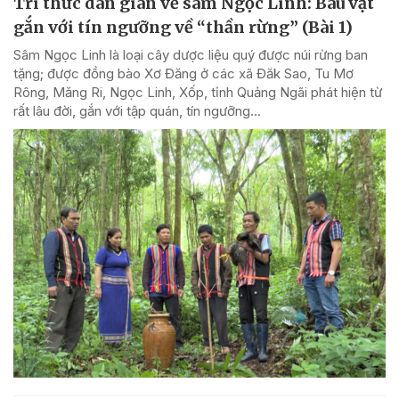
Tri thức dân gian về sâm Ngọc Linh: Báu vật
gắn với tín ngưỡng về “thần rừng” (Bài 1)
Sâm Ngọc Linh là loại cây dược liệu quý được núi rừng ban
tặng; được đồng bào Xơ Đăng ở các xã Đăk Sao, Tu Mơ
Rông, Măng Ri, Ngọc Linh, Xốp, tỉnh Quảng Ngãi phát hiện từ
rất lâu đời, gắn với tập quán, tín ngưỡng...