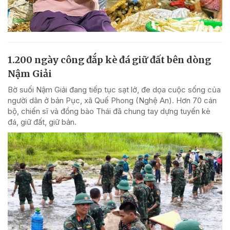
1.200 ngày công đắp kè đá giữ đất bên dòng
Nậm Giải
Bờ suối Nậm Giải đang tiếp tục sạt lở, đe dọa cuộc sống của
người dân ở bản Pục, xã Quế Phong (Nghệ An). Hơn 70 cán
bộ, chiến sĩ và đồng bào Thái đã chung tay dựng tuyến kè
đá, giữ đất, giữ bản.