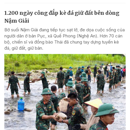
1.200 ngày công đắp kè đá giữ đất bên dòng
Nậm Giải
Bờ suối Nậm Giải đang tiếp tục sạt lở, đe dọa cuộc sống của
người dân ở bản Pục, xã Quế Phong (Nghệ An). Hơn 70 cán
bộ, chiến sĩ và đồng bào Thái đã chung tay dựng tuyến kè
đá, giữ đất, giữ bản.