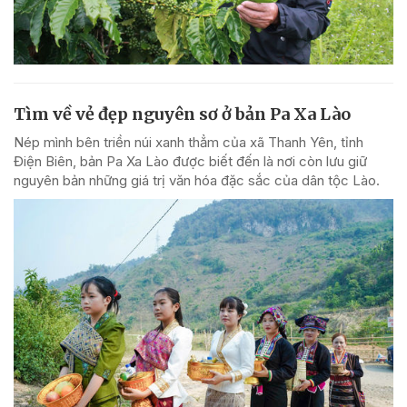
Tìm về vẻ đẹp nguyên sơ ở bản Pa Xa Lào
Nép mình bên triền núi xanh thẳm của xã Thanh Yên, tỉnh
Điện Biên, bản Pa Xa Lào được biết đến là nơi còn lưu giữ
nguyên bản những giá trị văn hóa đặc sắc của dân tộc Lào.