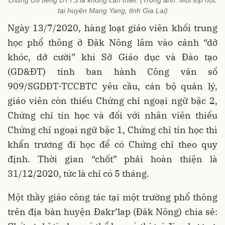
chứng chỉ tiếng DTTS là không cần thiết. (Trong ảnh: Một lớp học
tại huyện Mang Yang, tỉnh Gia Lai)
Ngày 13/7/2020, hàng loạt giáo viên khối trung
học phổ thông ở Đăk Nông lâm vào cảnh “dở
khóc, dở cười” khi Sở Giáo dục và Đào tạo
(GD&ĐT) tỉnh ban hành Công văn số
909/SGDĐT-TCCBTC yêu cầu, cán bộ quản lý,
giáo viên còn thiếu Chứng chỉ ngoại ngữ bậc 2,
Chứng chỉ tin học và đối với nhân viên thiếu
Chứng chỉ ngoại ngữ bậc 1, Chứng chỉ tin học thì
khẩn trương đi học để có Chứng chỉ theo quy
định. Thời gian “chốt” phải hoàn thiện là
31/12/2020, tức là chỉ có 5 tháng.
Một thầy giáo công tác tại một trường phổ thông
trên địa bàn huyện Đakr’lap (Đăk Nông) chia sẻ: