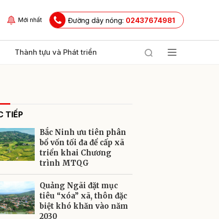
Đường dây nóng:
02437674981
Mới nhất
Thành tựu và Phát triển
 TIẾP
Bắc Ninh ưu tiên phân
bổ vốn tối đa để cấp xã
triển khai Chương
trình MTQG
ửi
Quảng Ngãi đặt mục
tiêu “xóa” xã, thôn đặc
biệt khó khăn vào năm
2030