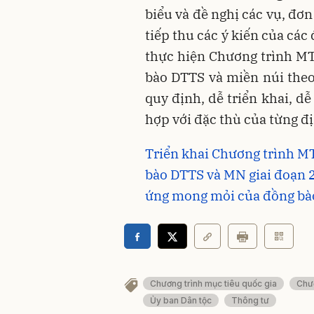
biểu và đề nghị các vụ, đơ
tiếp thu các ý kiến của cá
thực hiện Chương trình MT
bào DTTS và miền núi theo
quy định, dễ triển khai, d
hợp với đặc thù của từng đ
Triển khai Chương trình MT
bào DTTS và MN giai đoạn 2
ứng mong mỏi của đồng bà
Chương trình mục tiêu quốc gia
Chươ
Ủy ban Dân tộc
Thông tư