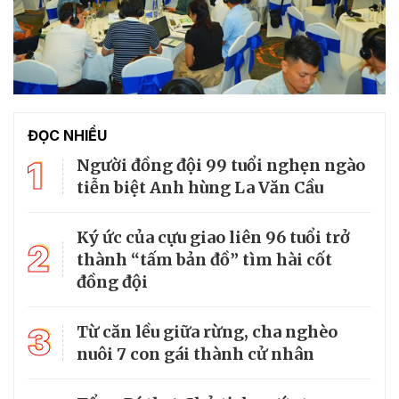
ĐỌC NHIỀU
1
Người đồng đội 99 tuổi nghẹn ngào
tiễn biệt Anh hùng La Văn Cầu
Ký ức của cựu giao liên 96 tuổi trở
2
thành “tấm bản đồ” tìm hài cốt
đồng đội
3
Từ căn lều giữa rừng, cha nghèo
nuôi 7 con gái thành cử nhân