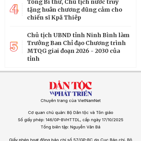
Tổng Bí thư, Chủ tịch nước truy
4
tặng huân chương dũng cảm cho
chiến sĩ Kpă Thiêp
Chủ tịch UBND tỉnh Ninh Bình làm
5
Trưởng Ban Chỉ đạo Chương trình
MTQG giai đoạn 2026 - 2030 của
tỉnh
Chuyên trang của VietNamNet
Cơ quan chủ quản: Bộ Dân tộc và Tôn giáo
Số giấy phép: 146/GP-BVHTTDL, cấp ngày 17/10/2025
Tổng biên tập: Nguyễn Văn Bá
Giấy phép hoạt động báo chí số 57/GP-BC do Cục Báo chí, Bộ