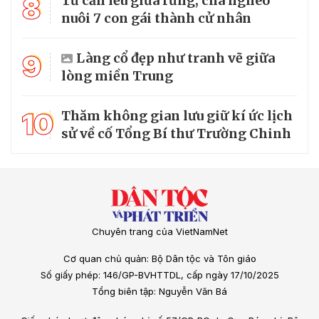
8
Từ căn lều giữa rừng, cha nghèo
nuôi 7 con gái thành cử nhân
9
Làng cổ đẹp như tranh vẽ giữa
lòng miền Trung
10
Thăm không gian lưu giữ kí ức lịch
sử về cố Tổng Bí thư Trường Chinh
Chuyên trang của VietNamNet
Cơ quan chủ quản: Bộ Dân tộc và Tôn giáo
Số giấy phép: 146/GP-BVHTTDL, cấp ngày 17/10/2025
Tổng biên tập: Nguyễn Văn Bá