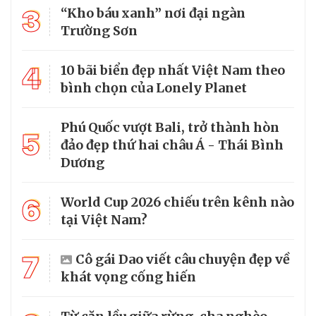
3
“Kho báu xanh” nơi đại ngàn
Trường Sơn
4
10 bãi biển đẹp nhất Việt Nam theo
bình chọn của Lonely Planet
Phú Quốc vượt Bali, trở thành hòn
5
đảo đẹp thứ hai châu Á - Thái Bình
Dương
6
World Cup 2026 chiếu trên kênh nào
tại Việt Nam?
7
Cô gái Dao viết câu chuyện đẹp về
khát vọng cống hiến