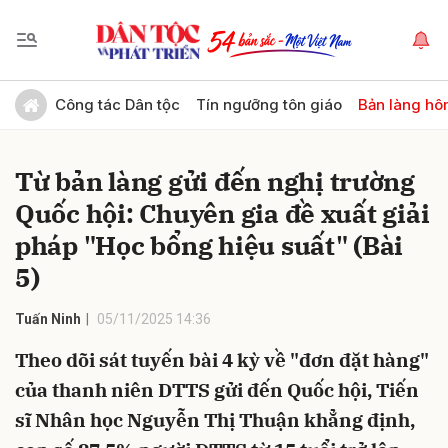
Gửi bình luận
Công tác Dân tộc
Tín ngưỡng tôn giáo
Bản làng hô
Từ bản làng gửi đến nghị trường
Quốc hội: Chuyên gia đề xuất giải
pháp "Học bổng hiệu suất" (Bài
5)
Hủy
Gửi
Tuấn Ninh
05/11/2025 14:36
Theo dõi sát tuyến bài 4 kỳ về "đơn đặt hàng"
của thanh niên DTTS gửi đến Quốc hội, Tiến
sĩ Nhân học Nguyễn Thị Thuận khẳng định,