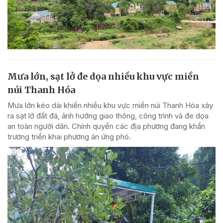
Mưa lớn, sạt lở đe dọa nhiều khu vực miền
núi Thanh Hóa
Mưa lớn kéo dài khiến nhiều khu vực miền núi Thanh Hóa xảy
ra sạt lở đất đá, ảnh hưởng giao thông, công trình và đe dọa
an toàn người dân. Chính quyền các địa phương đang khẩn
trương triển khai phương án ứng phó.