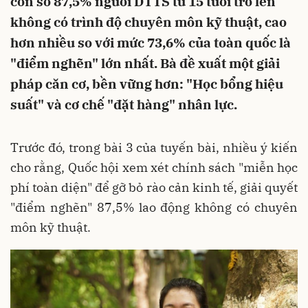
con số 87,5% người DTTS từ 15 tuổi trở lên
không có trình độ chuyên môn kỹ thuật, cao
hơn nhiều so với mức 73,6% của toàn quốc là
"điểm nghẽn" lớn nhất. Bà đề xuất một giải
pháp căn cơ, bền vững hơn: "Học bổng hiệu
suất" và cơ chế "đặt hàng" nhân lực.
Trước đó, trong bài 3 của tuyến bài, nhiều ý kiến
cho rằng, Quốc hội xem xét chính sách "miễn học
phí toàn diện" để gỡ bỏ rào cản kinh tế, giải quyết
"điểm nghẽn" 87,5% lao động không có chuyên
môn kỹ thuật.