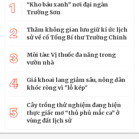
1
“Kho báu xanh” nơi đại ngàn
Trường Sơn
2
Thăm không gian lưu giữ kí ức lịch
sử về cố Tổng Bí thư Trường Chinh
3
Mùi tàu: Vị thuốc đa năng trong
vườn nhà
4
Giá khoai lang giảm sâu, nông dân
khóc ròng vì "lỗ kép"
Cây trồng thử nghiệm đang hiện
5
thực giấc mơ “thủ phủ mắc ca” ở
vùng đất lịch sử