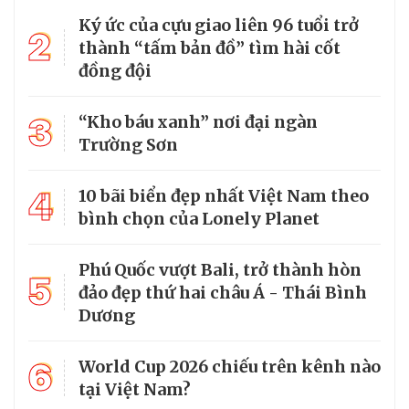
Ký ức của cựu giao liên 96 tuổi trở
2
thành “tấm bản đồ” tìm hài cốt
đồng đội
3
“Kho báu xanh” nơi đại ngàn
Trường Sơn
4
10 bãi biển đẹp nhất Việt Nam theo
bình chọn của Lonely Planet
Phú Quốc vượt Bali, trở thành hòn
5
đảo đẹp thứ hai châu Á - Thái Bình
Dương
6
World Cup 2026 chiếu trên kênh nào
tại Việt Nam?